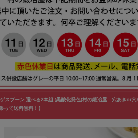
ンゲスプーン 選べる2本組 (黒酸化発色)村の鍛冶屋 穴あきo
張って送料無料！】