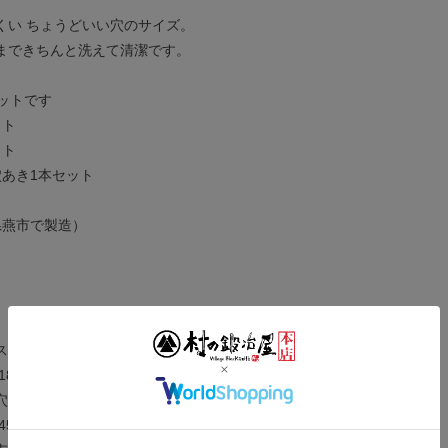
くい ちょうどいい穴のサイズ。
まできちんと洗えて清潔です。
ットです
ット
ット
穴あき1本セット
県燕市で製造）
ス（黒酸化発色加工）
18cm
穴径：約4mm
5g、穴あき 約42g