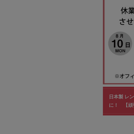
日本製 レ
に！ 【頑