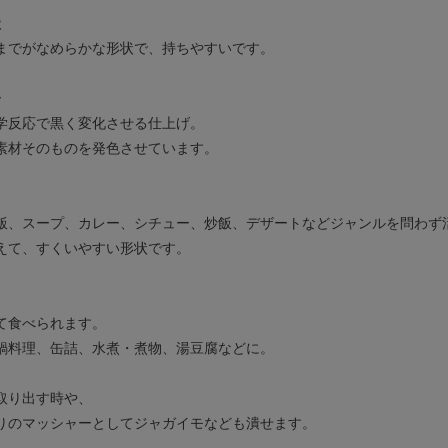
状
までがなめらかな形状で、持ちやすいです。
ー
学反応で黒く変化させる仕上げ。
素材そのものを発色させています。
】
飯、スープ、カレー、シチュー、炒飯、デザートなどジャンルを問わず
えて、すくいやすい形状です。
】
て食べられます。
鍋料理、缶詰、水煮・煮物、湯豆腐などに。
取り出す時や、
りのマッシャーとしてジャガイモなども潰せます。