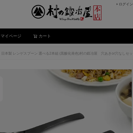
ログイン
検索
マイページ
カート
日本製 レンゲスプーン 選べる2本組 (黒酸化発色)村の鍛冶屋 穴あきor穴な