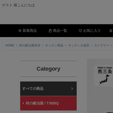
ゲスト 様こんにちは
新着商品
商品一覧
お気に入り
HOME
村の鍛冶屋本店
キッチン用品
キッチン小道具
カトラリー
Category
村の鍛冶屋本店
村の鍛冶屋 / TSBBQ