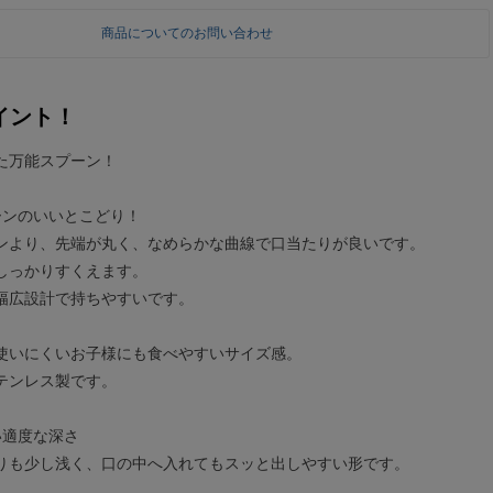
商品についてのお問い合わせ
イント！
た万能スプーン！
ーンのいいとこどり！
ンより、先端が丸く、なめらかな曲線で口当たりが良いです。
しっかりすくえます。
幅広設計で持ちやすいです。
使いにくいお子様にも食べやすいサイズ感。
テンレス製です。
い適度な深さ
りも少し浅く、口の中へ入れてもスッと出しやすい形です。