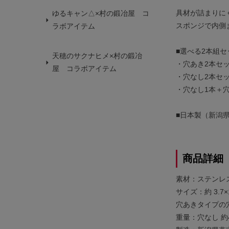
具材が詰まりに
ゆるキャン△×村の鍛冶屋 コ
スポンジで内側
ラボアイテム
■選べる2本組セ
天穂のサクナヒメ×村の鍛冶
・穴あき2本セ
屋 コラボアイテム
・穴なし2本セ
・穴なし1本＋
■日本製（新潟
商品詳細
素材：ステンレ
サイズ：約 3.7×
穴あきタイプの
重量：穴なし 約4