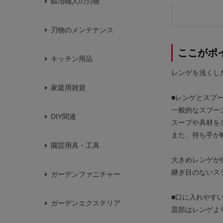
鍛冶職人の刃物
刃物のメンテナンス
ここがポ
キッチン用品
レンゲを浅くし
家庭用雑貨
■レンゲとスプ
一般的なスプー
DIY関連
スープや具材を
また、持ち手が
園芸用具・工具
大きめレンゲが
継ぎ目のないス
ガーデンファニチャー
■口に入れやす
ガーデンエクステリア
皿部はレンゲよ