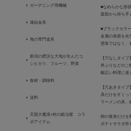
ガーデニング用機械
■なめらかな形
皿部から持ち手
連結金具
■ブラックカラ
金属の表面を化
海の専門道具
塗装ではなく、
新潟の肥沃な大地が生んだコ
【穴なしタイプ
シヒカリ、フルーツ、野菜
丼ぶりなどのご
幅広い料理に使
食材・調味料
【穴あきタイプ
具だけをすくっ
送料
ラーメンの具、
天国大魔境×村の鍛冶屋 コラ
卵の黄身だけを
ボアイテム
ポテトサラダ作