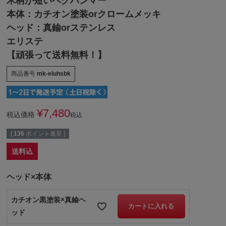
木柄が短いペグハンマー
本体：カチオン塗装orクロームメッキ
ヘッド：真鍮orステンレス
エリステ
【頑張って送料無料！】
商品番号
mk-eluhsbk
¥
7,480
税込価格
税込
[
136
ポイント進呈 ]
送料込
ヘッド×本体
カチオン黒塗装×真鍮ヘ
カートに入れる
ッド