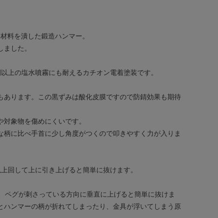
に材料を潰した鍛造ハンマー。
しました。
時間以上の塩水噴霧にも耐えるカチオン電着塗装です。
もあります。この黒ずみは酸化皮膜ですので防錆効果も期待
や対象物を傷めにくいです。
な柄に比べ手首に少し角度がつくので叩きやすく力が入りま
以上回して上に引き上げると簡単に抜けます。
し、ペグが刺さっている方向に垂直に上げると簡単に抜けま
とハンマーの柄が折れてしまったり、金具が浮いてしまう原