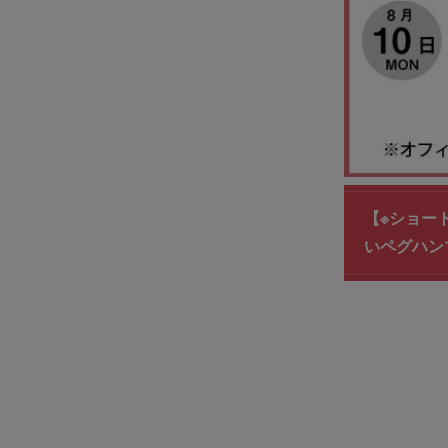
【※ショー
いペグハン