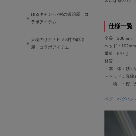
因になるのでご
ゆるキャン△×村の鍛冶屋 コ
ラボアイテム
仕様一覧
全長：230mm
天穂のサクナヒメ×村の鍛冶
ヘッド：102mm
屋 コラボアイテム
重量：547ｇ
材質
├ 本 体：鉄
├ ヘッド：真
└ 柄 ：樫（
ペグ・ペグハン