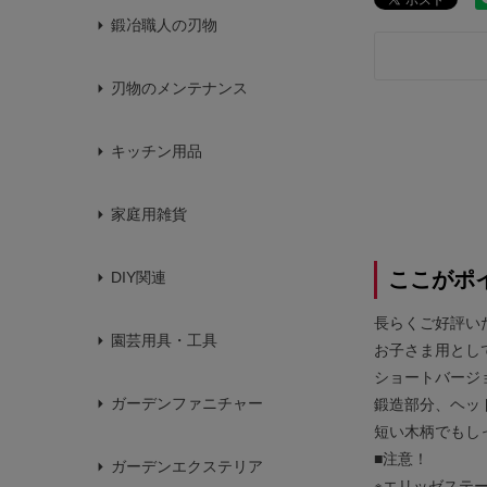
鍛冶職人の刃物
刃物のメンテナンス
キッチン用品
家庭用雑貨
ここがポ
DIY関連
長らくご好評い
園芸用具・工具
お子さま用とし
ショートバージ
ガーデンファニチャー
鍛造部分、ヘッ
短い木柄でもし
■注意！
ガーデンエクステリア
※エリッゼステ