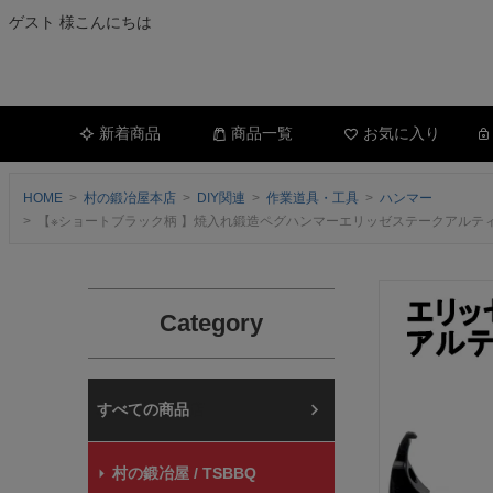
ゲスト 様こんにちは
新着商品
商品一覧
お気に入り
HOME
村の鍛冶屋本店
DIY関連
作業道具・工具
ハンマー
【※ショートブラック柄 】焼入れ鍛造ペグハンマーエリッゼステークアルテ
Category
村の鍛冶屋本店
村の鍛冶屋 / TSBBQ