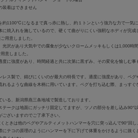
の装着はできません
を約1100℃になるまで真っ赤に熱し、約１トンという強力な力で一気
体に焼入れを施しているので、硬くて曲がりにくい強靭なホディが完成
類ご用意しました。
、光沢があり大気中での腐食が少ないクロームメッキもしくは1,000
ご用意しました。
適度に強度があり、時間経過と共に次第に黒ずみ、その変化を愉しむ事
ンレス製で、錆びにくいのが最大の特長です。適度に強度があり、ペグ
流れるような曲線を木柄に用いています。ペグを打ち込む際、まっすぐ
ている、新潟県燕三条地域で製造しております。
ステークは地面にガッチリ固定してますが、ツノの部分を差し込み90°
がございますのでご了承下さい。
抜くときは他のペグやアルティメットハンマーを穴に突っ込んで90°回
際にテコの原理のようにハンマーを下に下げて体重をかけるように抜く