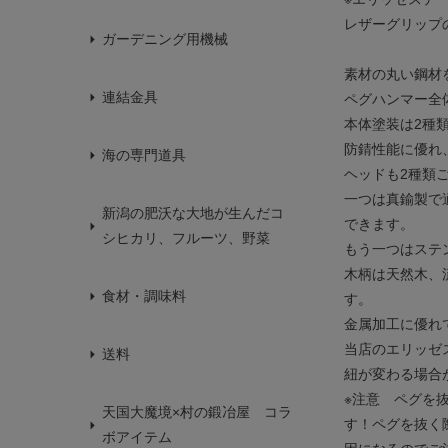
レザーグリップ
ガーデニング用機械
素材の丸い鋼材
連結金具
ペグハンマー全
本体塗装は2種
防錆性能に優れ
海の専門道具
ヘッドも2種類
一つは真鍮製で
新潟の肥沃な大地が生んだコ
できます。
シヒカリ、フルーツ、野菜
もう一つはステ
木柄は天然木、
食材・調味料
す。
金属加工に優れ
当店のエリッゼ
送料
紐が変わる場合
※注意 ペグを
天国大魔境×村の鍛冶屋 コラ
す！ペグを抜く
ボアイテム