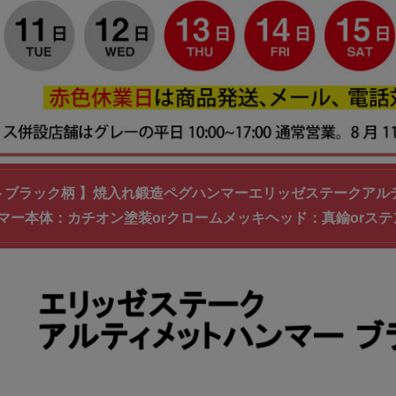
トブラック柄 】焼入れ鍛造ペグハンマーエリッゼステークアル
マー本体：カチオン塗装orクロームメッキヘッド：真鍮orス