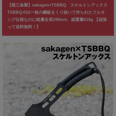
【燕三条製】sakagen×TSBBQ スケルトンアックス
TSBBQ-032一枚の鋼板をくり抜いて作られたフルタ
ング仕様なのに軽量全長298mm、総重量619g 【頑張
って送料無料！】