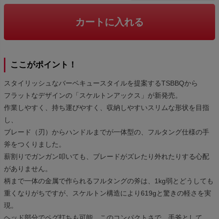
カートに入れる
ここがポイント！
スタイリッシュなバーベキュースタイルを提案するTSBBQから
フラットなデザインの「スケルトンアックス」が新発売。
作業しやすく、持ち運びやすく、収納しやすいスリムな形状を目指
し、
ブレード（刃）からハンドルまでが一体型の、フルタング仕様の手
斧をつくりました。
薪割りでガンガン叩いても、ブレードがズレたり外れたりする心配
がありません。
柄まで一体の金属で作られるフルタングの斧は、1kg弱とどうしても
重くなりがちですが、スケルトン構造により619gと驚きの軽さを実
現。
ヘッド部分でペグ打ちも可能。このコンパクトさで、手斧として