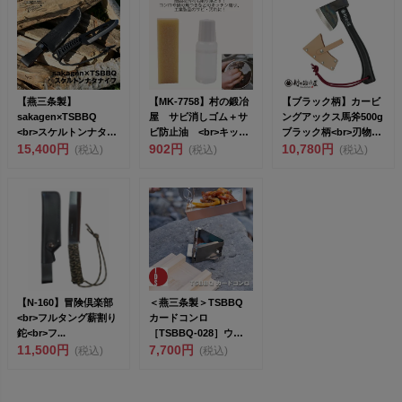
【燕三条製】
【MK-7758】村の鍛冶
【ブラック柄】カービ
sakagen×TSBBQ
屋 サビ消しゴム＋サ
ングアックス馬斧500g
<br>スケルトンナタナ
ビ防止油 <br>キッチ
ブラック柄<br>刃物の
イフ T...
15,400円
ン...
902円
本...
10,780円
(税込)
(税込)
(税込)
【N-160】冒険倶楽部
＜燕三条製＞TSBBQ
<br>フルタング薪割り
カードコンロ
鉈<br>フ...
［TSBBQ-028］ウル
11,500円
トラライトギア<...
7,700円
(税込)
(税込)