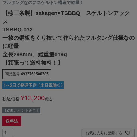
フルタングなのにスケルトン構造で軽量！
【燕三条製】sakagen×TSBBQ スケルトンアック
ス
TSBBQ-032
一枚の鋼板をくり抜いて作られたフルタング仕様なの
に軽量
全長298mm、総重量619g
【頑張って送料無料！】
商品番号
4937769500785
¥
13,200
税込価格
税込
[
240
ポイント進呈 ]
送料込
お気に入りに登録する