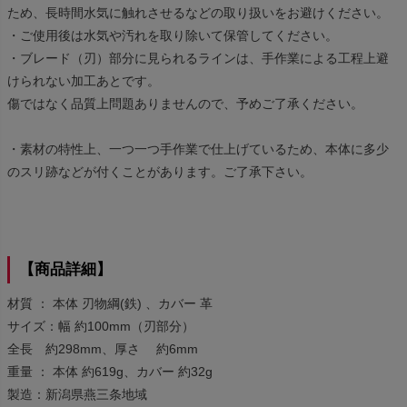
ため、長時間水気に触れさせるなどの取り扱いをお避けください。
・ご使用後は水気や汚れを取り除いて保管してください。
・ブレード（刃）部分に見られるラインは、手作業による工程上避
けられない加工あとです。
傷ではなく品質上問題ありませんので、予めご了承ください。
・素材の特性上、一つ一つ手作業で仕上げているため、本体に多少
のスリ跡などが付くことがあります。ご了承下さい。
【商品詳細】
材質 ： 本体 刃物綱(鉄) 、カバー 革
サイズ：幅 約100mm（刃部分）
全長 約298mm、厚さ 約6mm
重量 ： 本体 約619g、カバー 約32g
製造：新潟県燕三条地域