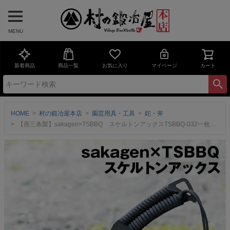
MENU
新着商品
商品一覧
お気に入り
マイページ
カート
HOME
村の鍛冶屋本店
園芸用具・工具
鉈・斧
【燕三条製】sakagen×TSBBQ スケルトンアックスTSBBQ-032一枚の鋼板をくり抜いて作られたフルタング仕様なのに軽量全長298mm、総重量619g 【頑張って送料無料！】