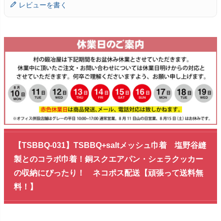
レビューを書く
【TSBBQ-031】TSBBQ+saltメッシュ巾着 塩野谷縫
製とのコラボ巾着！銅スクエアパン・シェラクッカー
の収納にぴったり！ ネコポス配送【頑張って送料無
料！】