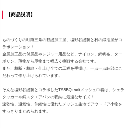
【商品説明】
ものづくりの町燕三条の裁縫加工屋、塩野谷縫製と村の鍛冶屋がコ
ラボレーション！
金属加工品の付属品やレジャー用品など、ナイロン、綿帆布、ター
ポリン、薄物から厚物まで幅広く挑戦する会社です。
また、裁断・裁縫・仕上げ全ての工程を手掛け、一点一点細部にこ
だわって作り上げられています。
そんな塩野谷縫製とコラボしたTSBBQ+saltメッシュ巾着は、シェラ
クッカーや銅スクエアパンの収納に最適なサイズ！
速乾性、通気性、伸縮性に優れたメッシュ生地でアウトドア小物を
すっきりまとめられます。