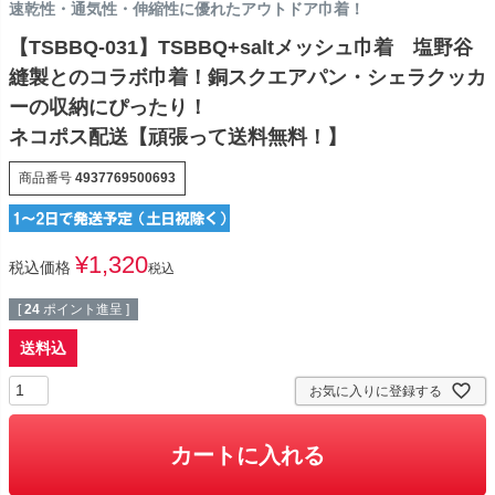
速乾性・通気性・伸縮性に優れたアウトドア巾着！
【TSBBQ-031】TSBBQ+saltメッシュ巾着 塩野谷
縫製とのコラボ巾着！銅スクエアパン・シェラクッカ
ーの収納にぴったり！
ネコポス配送【頑張って送料無料！】
商品番号
4937769500693
¥
1,320
税込価格
税込
[
24
ポイント進呈 ]
送料込
お気に入りに登録する
カートに入れる