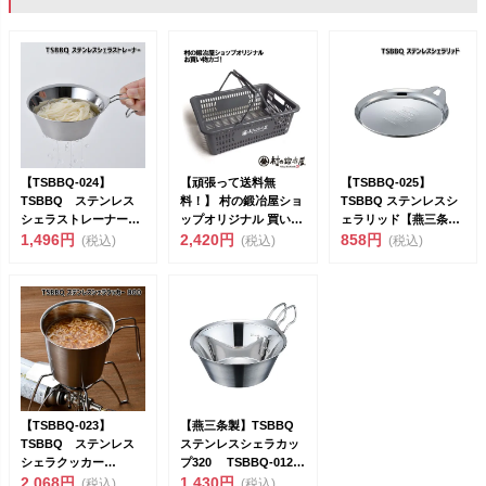
【TSBBQ-024】
【頑張って送料無
【TSBBQ-025】
TSBBQ ステンレス
料！】 村の鍛冶屋ショ
TSBBQ ステンレスシ
シェラストレーナー
ップオリジナル 買い物
ェラリッド【燕三条製
【燕三条製｜TSBBQ...
1,496円
かご 415×299×1...
2,420円
｜TSBBQ】&l...
858円
(税込)
(税込)
(税込)
【TSBBQ-023】
【燕三条製】TSBBQ
TSBBQ ステンレス
ステンレスシェラカッ
シェラクッカー
プ320 TSBBQ-012
800【燕三条製｜TSB...
2,068円
フチ巻...
1,430円
(税込)
(税込)