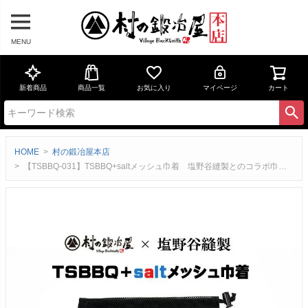
MENU
新着商品
商品一覧
お気に入り
マイページ
カート
HOME
村の鍛冶屋本店
【TSBBQ-031】TSBBQ+saltメッシュ巾着 塩野谷縫製とのコラボ巾着！銅スクエアパン・シェラクッカーの収納にぴったり！ ネコポス配送【頑張って送料無料！】