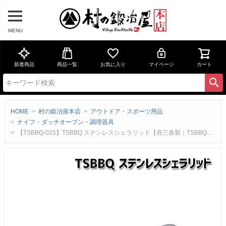
MENU
新着商品
商品一覧
お気に入り
マイページ
カート
HOME
村の鍛冶屋本店
アウトドア・スポーツ用品
ナイフ・ダッチオーブン・調理器具
【TSBBQ-025】TSBBQ ステンレスシェラリッド【燕三条製｜TSBBQ】カップ、クッカー、ストレーナーのフタに浅皿としても使用可