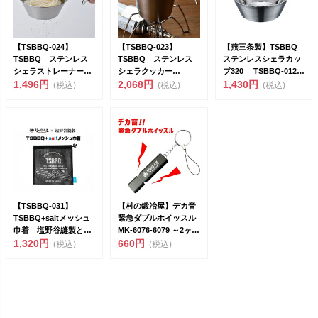
【TSBBQ-024】
【TSBBQ-023】
【燕三条製】TSBBQ
TSBBQ ステンレス
TSBBQ ステンレス
ステンレスシェラカッ
シェラストレーナー
シェラクッカー
プ320 TSBBQ-012
【燕三条製｜TSBBQ...
1,496円
800【燕三条製｜TSB...
2,068円
フチ巻...
1,430円
(税込)
(税込)
(税込)
【TSBBQ-031】
【村の鍛冶屋】デカ音
TSBBQ+saltメッシュ
緊急ダブルホイッスル
巾着 塩野谷縫製との
MK-6076-6079 ～2ヶ所
コラボ巾着！銅...
1,320円
から音...
660円
(税込)
(税込)