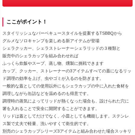
ここがポイント！
スタイリッシュなバーベキュースタイルを提案するTSBBQから
グルメなソロキャンプを楽しめる新アイテムが登場
シェラクッカー、シェラストレーナーシェラリッドの３種類と
販売中のシェラカップを組み合わせれば
ふっくら炊飯やスープ、蒸し物、燻製に挑戦できます
カップ、クッカー、ストレーナーの3アイテムすべての蓋になるリッ
ド調理の効率を上げ、虫やゴミが入るのを防ぎます。
一般的な蓋としての使用以外にもシェラカップの中に入れた食材を
調理しながら缶詰などを温めるのも得意です。
調理時の蒸気によってリッドが熱くなった場合も、設けられた穴に
箸を入れることで安全に開閉することができます。
リッドは蓋としてだけでなく、小皿としても機能します。ステンレ
ス製で丈夫で軽量、洗いやすくて衛生的です。
別売のシェラカップシリーズ3アイテムと組み合わせた場合スッキリ