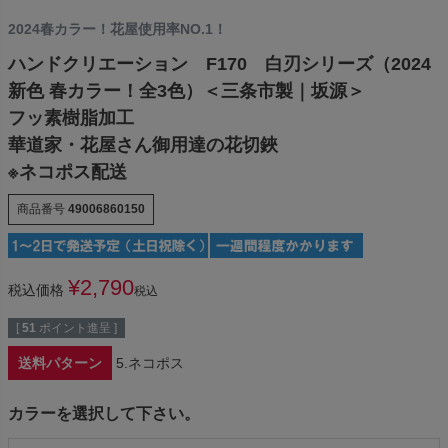
2024春カラー！花屋使用率NO.1！
ハンドクリエーション F170 白刃シリーズ（2024
新色 春カラー！全3色）＜三条市製｜坂源＞
フッ素樹脂加工
華道家・花屋さん御用達の花切鋏
※ネコポス配送
商品番号
49006860150
¥
2,790
税込価格
税込
[
51
ポイント進呈 ]
送料パターン
5.ネコポス
カラーを選択して下さい。