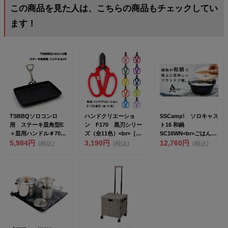
この商品を見た人は、こちらの商品もチェックしてい
ます！
TSBBQソロコンロ
ハンドクリエーショ
SSCamp! ソロキャス
用 ステーキ皿角型E
ン F170 黒刃シリー
ト16 和鍋
＋皿用ハンドル＃707
ズ（全11色）<br>［F-
SC16WN<br>ごはん
セット【頑張って送料
5,984円
1...
3,190円
が、う...
12,760円
(税込)
(税込)
(税込)
無...