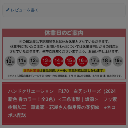
レビューを書く
ハンドクリエーション F170 白刃シリーズ（2024
新色 春カラー！全3色）＜三条市製｜坂源＞ フッ素
樹脂加工 華道家・花屋さん御用達の花切鋏 ※ネコ
ポス配送