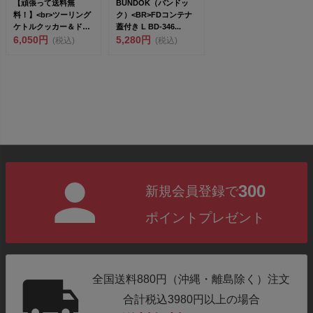
【頑張って送料無
BUNDOK（バンドッ
料！】<br>ツーリング
ク）<BR>FDコンテナ
ケトルクッカー＆ドリ
蓋付き L BD-346...
ッパーセット...
6,050円
5,280円
(税込)
(税込)
300
新規会員登録で
ポイントプレゼント
全国送料880円（沖縄・離島除く）注文
合計税込3980円以上の場合