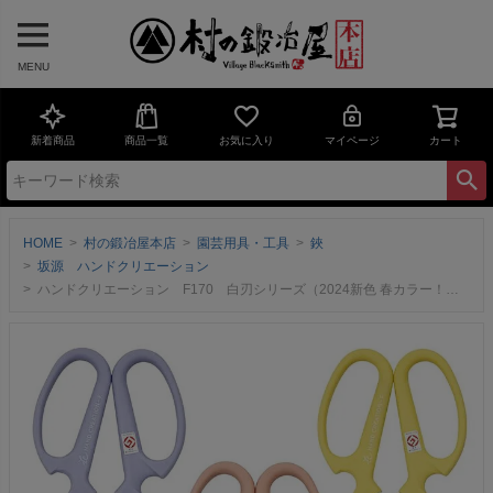
MENU
新着商品
商品一覧
お気に入り
マイページ
カート
HOME
村の鍛冶屋本店
園芸用具・工具
鋏
坂源 ハンドクリエーション
ハンドクリエーション F170 白刃シリーズ（2024新色 春カラー！全3色）＜三条市製｜坂源＞ フッ素樹脂加工 華道家・花屋さん御用達の花切鋏 ※ネコポス配送