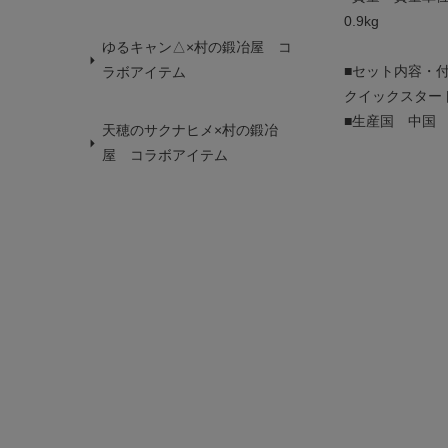
0.9kg
ゆるキャン△×村の鍛冶屋 コ
■セット内容・
ラボアイテム
クイックスター
■生産国 中国
天穂のサクナヒメ×村の鍛冶
屋 コラボアイテム