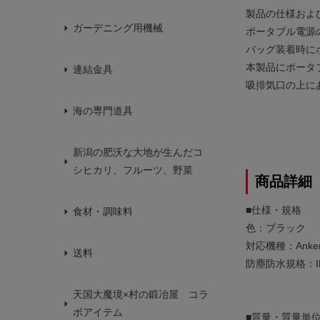
製品の仕様およ
ガーデニング用機械
ポータブル電源
バッグ装着時に
本製品にポータ
連結金具
吸排気口の上に
海の専門道具
新潟の肥沃な大地が生んだコ
シヒカリ、フルーツ、野菜
商品詳細
■仕様・規格
食材・調味料
色：ブラック
対応機種：Anker Sol
送料
防塵防水規格：IP
天国大魔境×村の鍛冶屋 コラ
ボアイテム
■質量・質量単