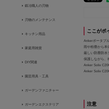
鍛冶職人の刃物
刃物のメンテナンス
ここがポ
キッチン用品
Ankerポータ
雨や粉塵から本
家庭用雑貨
厳しい防塵防水テ
保護しながら、
DIY関連
Anker Solix C
Anker Solix C
園芸用具・工具
ガーデンファニチャー
注意
ガーデンエクステリア