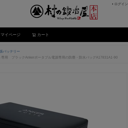
ログイン
検索
マイページ
カート
張バッテリー
 2 Plus 専用 ブラックAnkerポータブル電源専用の防塵・防水バッグA17831A1-90