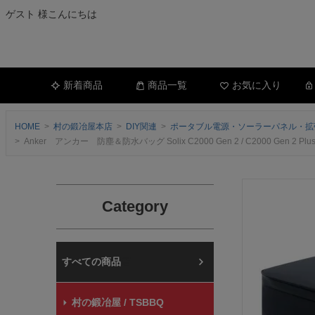
ゲスト 様こんにちは
新着商品
商品一覧
お気に入り
HOME
村の鍛冶屋本店
DIY関連
ポータブル電源・ソーラーパネル・拡
Anker アンカー 防塵＆防水バッグ Solix C2000 Gen 2 / C2000 Gen
Category
村の鍛冶屋本店
村の鍛冶屋 / TSBBQ