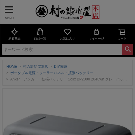
MENU
新着商品
商品一覧
お気に入り
マイページ
カート
HOME
村の鍛冶屋本店
DIY関連
ポータブル電源・ソーラーパネル・拡張バッテリー
Anker アンカー 拡張バッテリー Solix BP2000 2048wh グレーバッテリーだけでなく電子部品も約50000時間の長寿命化を実現A17831A1-85