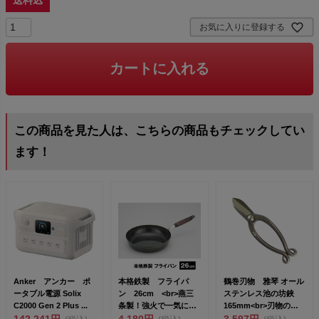
お気に入りに登録する
カートに入れる
この商品を見た人は、こちらの商品もチェックしてい
ます！
Anker アンカー ポ
本格鉄製 フライパ
鶴巻刃物 雅琴 オール
ータブル電源 Solix
ン 26cm <br>燕三
ステンレス池の坊鋏
C2000 Gen 2 Plus ...
条製！強火で一気に調
165mm<br>刃物の町
142,241円
理 美味...
4,180円
新潟...
3,597円