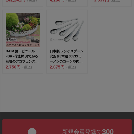
(税込)
(税込)
(税込)
DAIM 第一ビニール
日本製 レンゲスプーン
<BR>花壇材 おてがる
穴あき5本組 38533 ラ
花壇のデコフェンスブ
ーメンのコーンや肉味
ラウン...
2,750円
噌に！ 洋食器...
2,675円
(税込)
(税込)
300
新規会員登録で