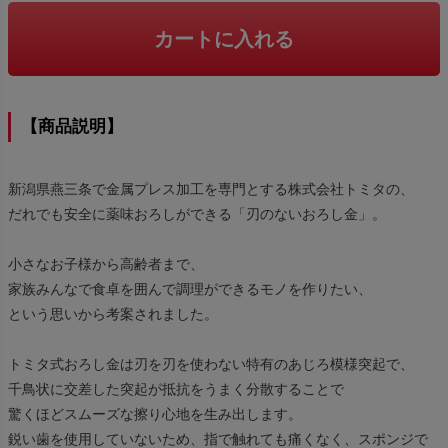
カートに入れる
【商品説明】
新潟県燕三条で金属プレス加工を専門とする株式会社トミタの、
だれでも安全に薬味おろしができる「刃のないおろし金」。
小さなお子様から高齢者まで、
家族みんなで食卓を囲んで調理ができるモノを作りたい、
という思いから考案されました。
トミタ式おろし金は刃を刃を使わない特有のあじろ模様突起で、
千鳥状に交差した突起が抵抗をうまく分散することで
驚くほどスムーズな擦り心地を生み出します。
鋭い歯を使用していないため、指で触れても痛くなく、スポンジで