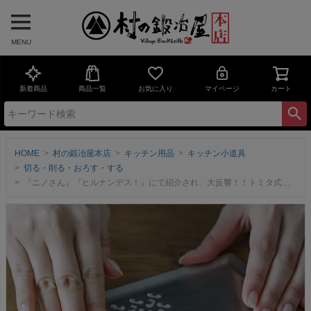
MENU
新着商品
商品一覧
お気に入り
マイページ
カート
HOME
村の鍛冶屋本店
キッチン用品
キッチン小道具
切る・削る・おろす・する
『ニノさん』『ヒルナンデス！』にて紹介され、大反響！！トミタ式おろし金 日本製/燕三条製/18cm 刃がないおろし器で大根もにんにくも最後まで安全に擦れてスポンジで洗いやすい【頑張って送料無料！】 ネコポス配送