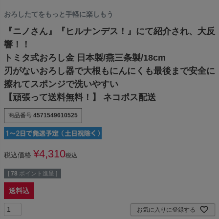
おろしたてをもっと手軽に楽しもう
『ニノさん』『ヒルナンデス！』にて紹介され、大反
響！！
トミタ式おろし金 日本製/燕三条製/18cm
刃がないおろし器で大根もにんにくも最後まで安全に
擦れてスポンジで洗いやすい
【頑張って送料無料！】 ネコポス配送
商品番号
4571549610525
¥
4,310
税込価格
税込
[
78
ポイント進呈 ]
送料込
お気に入りに登録する