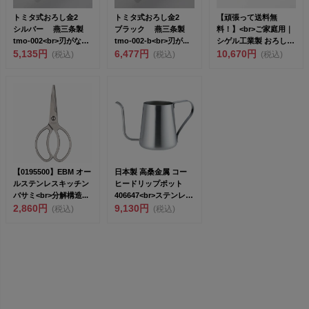
トミタ式おろし金2
トミタ式おろし金2
【頑張って送料無
シルバー 燕三条製
ブラック 燕三条製
料！】<br>ご家庭用｜
tmo-002<br>刃がな
tmo-002-b<br>刃が...
シゲル工業製 おろし金
い...
5,135円
6,477円
「17°（...
10,670円
(税込)
(税込)
(税込)
【0195500】EBM オー
日本製 高桑金属 コー
ルステンレスキッチン
ヒードリップポット
バサミ<br>分解構造...
406647<br>ステンレ
2,860円
ス...
9,130円
(税込)
(税込)