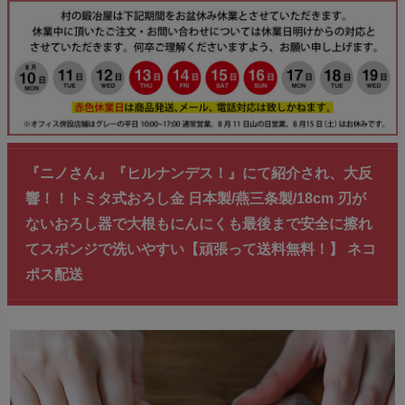
『ニノさん』『ヒルナンデス！』にて紹介され、大反
響！！トミタ式おろし金 日本製/燕三条製/18cm 刃が
ないおろし器で大根もにんにくも最後まで安全に擦れ
てスポンジで洗いやすい【頑張って送料無料！】 ネコ
ポス配送