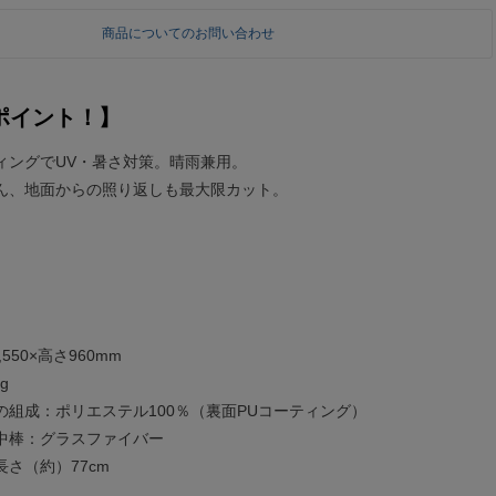
商品についてのお問い合わせ
ポイント！】
ィングでUV・暑さ対策。晴雨兼用。
ん、地面からの照り返しも最大限カット。
550×高さ960mm
g
の組成：ポリエステル100％（裏面PUコーティング）
：グラスファイバー
さ（約）77cm