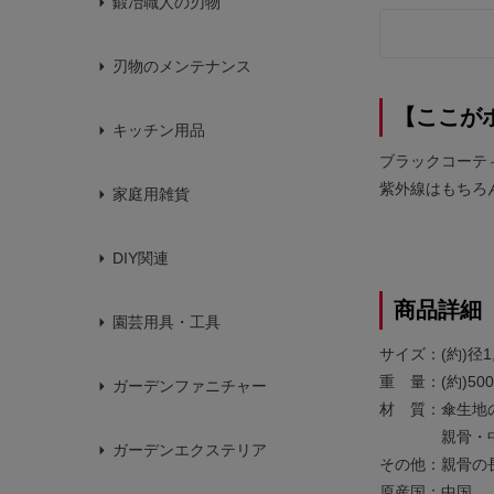
鍛冶職人の刃物
刃物のメンテナンス
【ここが
キッチン用品
ブラックコーテ
紫外線はもちろ
家庭用雑貨
DIY関連
商品詳細
園芸用具・工具
サイズ：(約)径1,
重 量：(約)500
ガーデンファニチャー
材 質：傘生地
親骨・中棒
ガーデンエクステリア
その他：親骨の長
原産国：中国