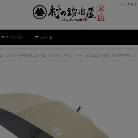
ログイン
検索
マイページ
カート
OTECT スポーツ観戦用UV仕様パラソル（アイボリー）UD-81【頑張って送料無料！】