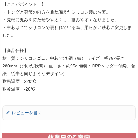
【ここがポイント！】
・トングと菜箸の両方を兼ね備えたシリコン製のお箸。
・先端に丸みを持たせやや太くし、掴みやすくなりました。
・中芯は全てシリコンで覆われている為、柔らかい鉄芯に変更しま
した。
【商品仕様】
材 質：シリコンゴム、中芯/バネ鋼（鉄） サイズ：幅75×長さ
280mm（開いた状態） 重 さ：約95g 包装：OPPヘッダー付袋、台
紙（従来と同じようなデザイン）
耐熱温度：220℃
耐冷温度：-20℃
レビューを書く