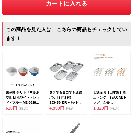
カートに入れる
この商品を見た人は、こちらの商品もチェックしてい
ます！
曙産業 チリトリザルボ
タテでもヨコでも連結
田辺金具【日本製】卓
ウル M ホワイト・レッ
バット(アミ付)
上トング わんONEト
ド・ブルー MZ-3518-
SJ3475<BR>バット 6
ング 全長
20 &l...
616円
点 ...
4,990円
18cm（692549）<...
1,320円
(税込)
(税込)
(税込)