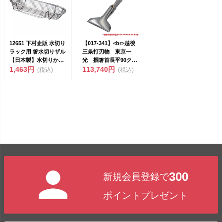
12651 下村企販 水切り
【017-341】<br>越後
ラック用 箸水切りザル
三条打刃物 東京一
【日本製】水切りかご
光 掴箸首長平90クロ
簡単取り付...
1,463円
ー...
113,740円
(税込)
(税込)
300
新規会員登録で
ポイントプレゼント