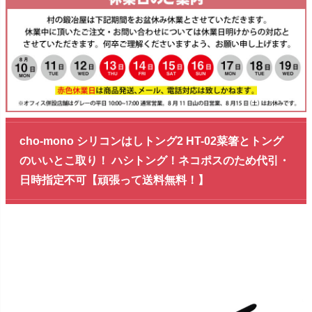
cho-mono シリコンはしトング2 HT-02菜箸とトング
のいいとこ取り！ ハシトング！ネコポスのため代引・
日時指定不可【頑張って送料無料！】