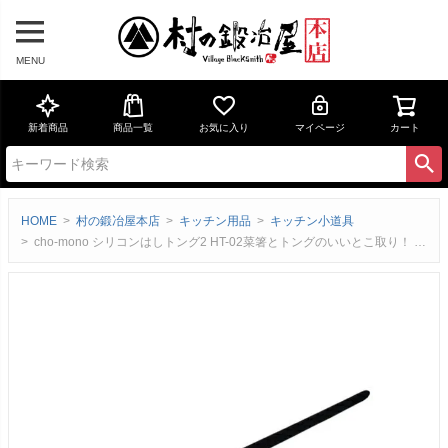
MENU
新着商品
商品一覧
お気に入り
マイページ
カート
HOME
村の鍛冶屋本店
キッチン用品
キッチン小道具
cho-mono シリコンはしトング2 HT-02菜箸とトングのいいとこ取り！ ハシトング！ネコポスのため代引・日時指定不可【頑張って送料無料！】