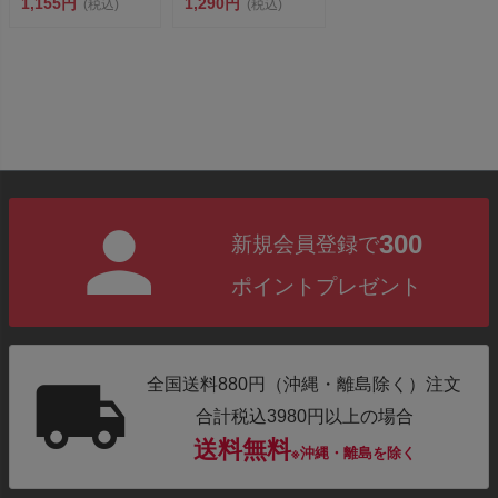
ようにダ...
1,155円
のよう...
1,290円
(税込)
(税込)
300
新規会員登録で
ポイントプレゼント
全国送料880円（沖縄・離島除く）注文
合計税込3980円以上の場合
送料無料
※沖縄・離島を除く