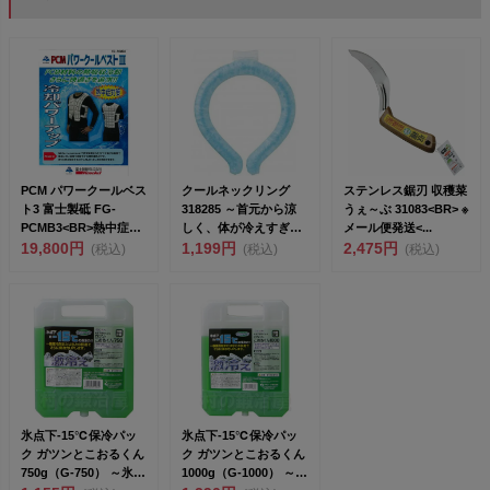
PCM パワークールベス
クールネックリング
ステンレス鋸刃 収穫菜
ト3 富士製砥 FG-
318285 ～首元から涼
うぇ～ぶ 31083<BR> ※
PCMB3<BR>熱中症
しく、体が冷えすぎな
メール便発送<...
対...
19,800円
い。一年中、繰り返...
1,199円
2,475円
(税込)
(税込)
(税込)
氷点下-15℃保冷パッ
氷点下-15℃保冷パッ
ク ガツンとこおるくん
ク ガツンとこおるくん
750g（G-750） ～氷の
1000g（G-1000） ～氷