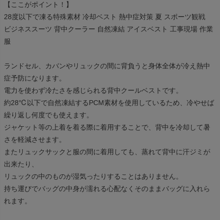
【ここがポイント！】
28度以下で凍る特殊素材 冷却ベスト 熱中症対策 夏 スポーツ観戦
ビジネススーツ 背中クーラー 自然凍結 アイスベスト 工事現場 作業
服
ランドセル、カバンやリュックの間に背負うと身体全体が冷え熱中
症予防になります。
電力を使わず冷たさを感じられる背中クールベストです。
約28℃以下で自然凍結するPCM素材を使用しているため、冷やせば
繰り返し何度でも使えます。
ジャケット等の上着を着る際に着用することで、背中を冷却して暑
さを軽減させます。
またリュックサックと服の間に着用しても、蒸れて背中に汗ジミが
出来たり、
リュックの中のものが湿気ったりすることはありません。
持ち運びでバッグの中身が濡れる心配なくそのままバッグに入れら
れます。