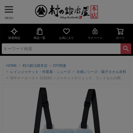
MENU
新着商品
商品一覧
お気に入り
マイページ
カート
HOME
村の鍛冶屋本店
DIY関連
レインジャケット・作業着・シューズ
冷感シリーズ・吸汗タオル衣料
背中クールベスト 318283 ～ジャケットやリュック、ランドセルの間に挟んで身体を冷やす！～ メール便発送【頑張って送料無料】