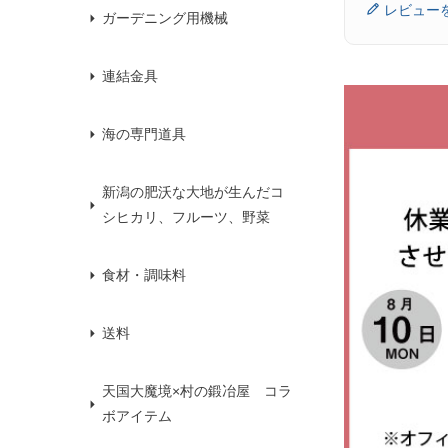
レビュー
ガーデニング用機械
連結金具
海の専門道具
新潟の肥沃な大地が生んだコ
シヒカリ、フルーツ、野菜
食材・調味料
送料
天国大魔境×村の鍛冶屋 コラ
ボアイテム