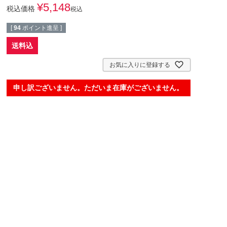
¥
5,148
税込価格
税込
[
94
ポイント進呈 ]
送料込
お気に入りに登録する
申し訳ございません。ただいま在庫がございません。