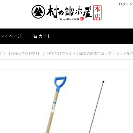
ログイン
検索
マイページ
カート
ズ
【頑張って送料無料！】 押すだけでらくらく除雪の除雪スコップ！ ラッセルスロ