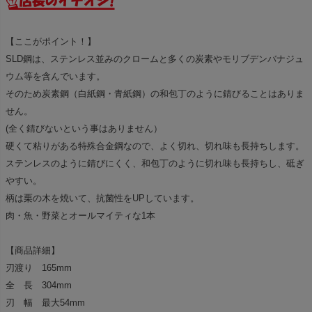
【ここがポイント！】
SLD鋼は、ステンレス並みのクロームと多くの炭素やモリブデンバナジュ
ウム等を含んでいます。
そのため炭素鋼（白紙鋼・青紙鋼）の和包丁のように錆びることはありま
せん。
(全く錆びないという事はありません）
硬くて粘りがある特殊合金鋼なので、よく切れ、切れ味も長持ちします。
ステンレスのように錆びにくく、和包丁のように切れ味も長持ちし、砥ぎ
やすい。
柄は栗の木を焼いて、抗菌性をUPしています。
肉・魚・野菜とオールマイティな1本
【商品詳細】
刃渡り 165mm
全 長 304mm
刃 幅 最大54mm