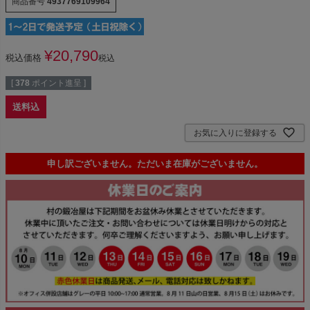
商品番号
4937769109964
¥
20,790
税込価格
税込
[
378
ポイント進呈 ]
送料込
お気に入りに登録する
申し訳ございません。ただいま在庫がございません。