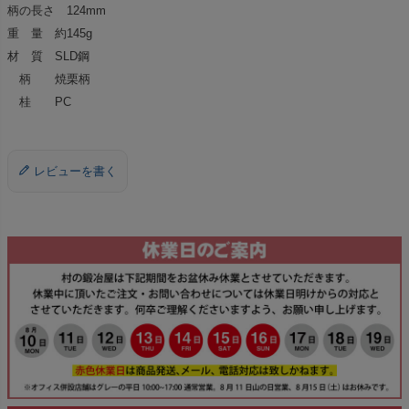
柄の長さ 124mm
重 量 約145g
材 質 SLD鋼
柄 焼栗柄
桂 PC
レビューを書く