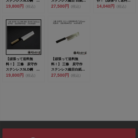
ステンレスSLD鋼 梨
ステンレス鎚目 白紙
作！【頑張って送料無
地 三徳包丁165mm
19,800円
鋼 三徳包丁165mm焼
27,500円
料！】 三條 辰守作
14,040円
(税込)
(税込)
(税込)
...
栗...
梨...
【頑張って送料無
【頑張って送料無
料！】 三條 辰守作
料！】 三條 辰守作
ステンレスSLD鋼 梨
ステンレス鎚目白紙
地 菜切包丁（地型包
19,800円
鋼 地型包丁（菜切包
27,500円
(税込)
(税込)
丁）...
丁）16...