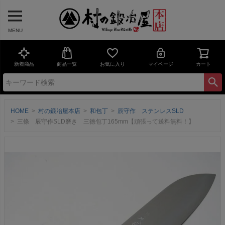
MENU
新着商品
商品一覧
お気に入り
マイページ
カート
HOME
村の鍛冶屋本店
和包丁
辰守作 ステンレスSLD
三條 辰守作SLD磨き 三徳包丁165mm【頑張って送料無料！】