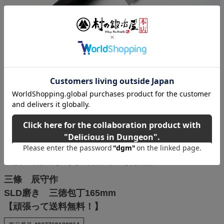
和包丁の切れ味そのままに両刃に仕上げた逸品。
三條 辰守作
SLD磨き 三徳包丁165mm
【頑張って送料無料！】