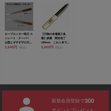
ロープカッター両刃 ス
【刃物の本場燕三条
トレート・テーパー
製】鉄製 間切包丁
山型とギザギザの刃が
180mm これ１本で魚
よく切れます！ ロー
2,640円
やロープなど切ったり
5,060円
(税込)
(税込)
プ...
する...
300
新規会員登録で
ポイントプレゼント