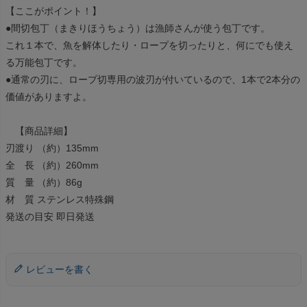
【ここがポイント！】
●間切包丁（まきりほうちょう）は漁師さんが使う包丁です。
これ１本で、魚を解体したり・ロープを切ったりと、何にでも使え
る万能包丁です。
●通常の刃に、ロープ切専用の波刃が付いているので、1本で2本分の
価値がありますよ。
【商品詳細】
刃渡り （約）135mm
全 長 （約）260mm
質 量 （約）86g
材 質 ステンレス特殊鋼
発送の目安 即日発送
レビューを書く