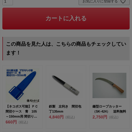
お気に入りに登録する
カートに入れる
この商品を見た人は、こちらの商品もチェックしてい
ます！
【ネコポス可能】ＰＣ
鉄製 左利き 間切包
鎌型ロープカッター
間切ケース 青 105
丁135mm
（SK-424） 送料無料
～150mm用 間切り用
4,840円
2,750円
(税込)
(税込)
の鞘です。プラスチッ
660円
(税込)
ク製