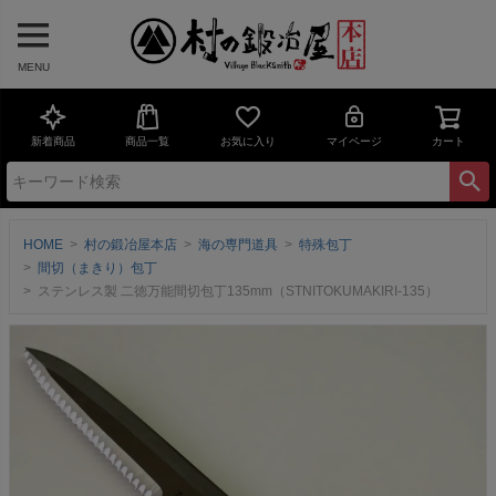
MENU
新着商品
商品一覧
お気に入り
マイページ
カート
HOME
村の鍛冶屋本店
海の専門道具
特殊包丁
間切（まきり）包丁
ステンレス製 二徳万能間切包丁135mm（STNITOKUMAKIRI-135）