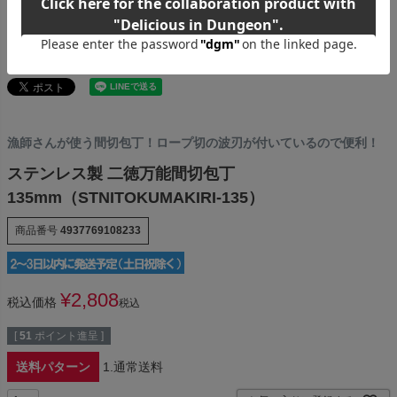
漁師さんが使う間切包丁！ロープ切の波刃が付いているので便利！
ステンレス製 二徳万能間切包丁
135mm（STNITOKUMAKIRI-135）
商品番号
4937769108233
¥
2,808
税込価格
税込
[
51
ポイント進呈 ]
送料パターン
1.通常送料