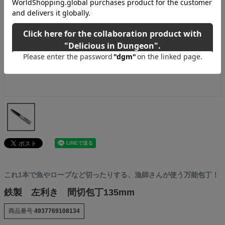
これ1本で魚やロープなど切ったりする、漁師さんが使う万能包丁！
鉄製 左利き 間切包丁135mm
商品番号
4937769108134