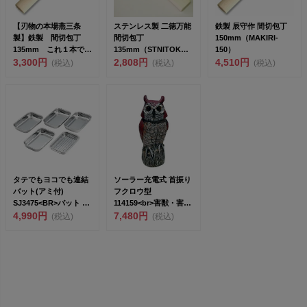
【刃物の本場燕三条
ステンレス製 二徳万能
鉄製 辰守作 間切包丁
製】鉄製 間切包丁
間切包丁
150mm（MAKIRI-
135mm これ１本で魚
135mm（STNITOKUM
150）
やロープなど切ったり
3,300円
AKIRI-135）
2,808円
4,510円
(税込)
(税込)
(税込)
する...
タテでもヨコでも連結
ソーラー充電式 首振り
バット(アミ付)
フクロウ型
SJ3475<BR>バット 6
114159<br>害獣・害鳥
点 ...
4,990円
忌避器...
7,480円
(税込)
(税込)