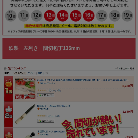
鉄製 左利き 間切包丁135mm