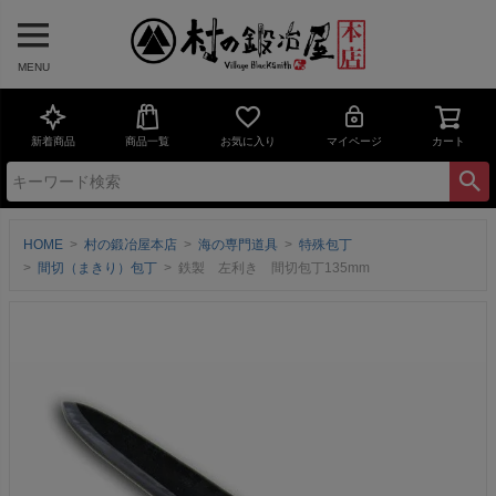
MENU
新着商品
商品一覧
お気に入り
マイページ
カート
HOME
村の鍛冶屋本店
海の専門道具
特殊包丁
間切（まきり）包丁
鉄製 左利き 間切包丁135mm