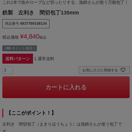
これ1本で魚やロープなど切ったりする、漁師さんが使う万能包丁！
鉄製 左利き 間切包丁135mm
商品番号
4937769108134
¥
4,840
税込価格
税込
[
88
ポイント進呈 ]
送料パターン
1.通常送料
お気に入りに登録する
カートに入れる
【ここがポイント！】
左利き 間切包丁（まきりほうちょう）は漁師さんが使う包丁で
す。