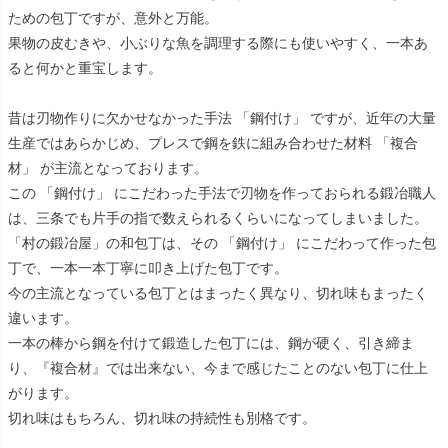
ための包丁ですが、意外と万能。
果物の皮むきや、小ぶりな魚を調理する際にも使いやすく、一本あ
ると何かと重宝します。
昔は刃物作りに欠かせなかった手法 「鋼付け」 ですが、近年の大量
生産ではあらかじめ、プレスで鋼を鉄に組み合わせた材料 「複合
材」 が主流となっております。
この 「鋼付け」 にこだわった手法で刃物を作っておられる鍛冶職人
は、三条でも片手の指で数えられるくらいになってしまいました。
「村の鍛冶屋」の和包丁は、その 「鋼付け」 にこだわって作った包
丁で、一本一本丁寧に叩き上げた包丁です。
今の主流となっている包丁とはまったく異なり、切れ味もまったく
違います。
一本の棒から鋼を付けて鍛造した包丁には、鋼が硬く、引き締ま
り、『複合材』では出来ない、今まで感じたことのない包丁に仕上
がります。
切れ味はもちろん、切れ味の持続性も別格です。