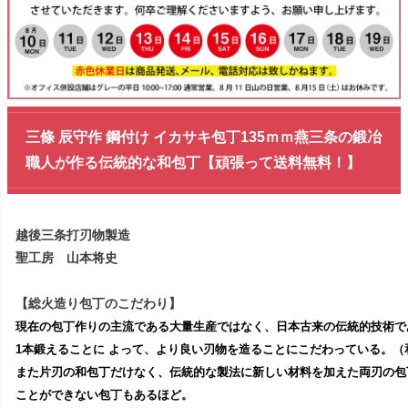
三條 辰守作 鋼付け イカサキ包丁135ｍｍ燕三条の鍛冶
職人が作る伝統的な和包丁【頑張って送料無料！】
越後三条打刃物製造
聖工房 山本将史
【総火造り包丁のこだわり】
現在の包丁作りの主流である大量生産ではなく、日本古来の伝統的技術で
1本鍛えることに よって、より良い刃物を造ることにこだわっている。（
また片刃の和包丁だけなく、伝統的な製法に新しい材料を加えた両刃の包
ことができない包丁もあるほど。