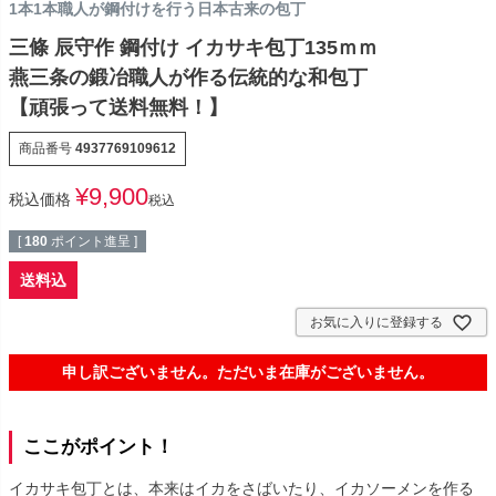
1本1本職人が鋼付けを行う日本古来の包丁
三條 辰守作 鋼付け イカサキ包丁135ｍｍ
燕三条の鍛冶職人が作る伝統的な和包丁
【頑張って送料無料！】
商品番号
4937769109612
¥
9,900
税込価格
税込
[
180
ポイント進呈 ]
送料込
お気に入りに登録する
申し訳ございません。ただいま在庫がございません。
ここがポイント！
イカサキ包丁とは、本来はイカをさばいたり、イカソーメンを作る