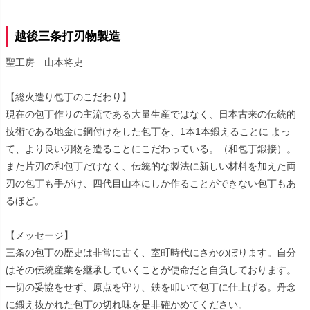
越後三条打刃物製造
聖工房 山本将史
【総火造り包丁のこだわり】
現在の包丁作りの主流である大量生産ではなく、日本古来の伝統的
技術である地金に鋼付けをした包丁を、1本1本鍛えることに よっ
て、より良い刃物を造ることにこだわっている。（和包丁鍛接）。
また片刃の和包丁だけなく、伝統的な製法に新しい材料を加えた両
刃の包丁も手がけ、四代目山本にしか作ることができない包丁もあ
るほど。
【メッセージ】
三条の包丁の歴史は非常に古く、室町時代にさかのぼります。自分
はその伝統産業を継承していくことが使命だと自負しております。
一切の妥協をせず、原点を守り、鉄を叩いて包丁に仕上げる。丹念
に鍛え抜かれた包丁の切れ味を是非確かめてください。