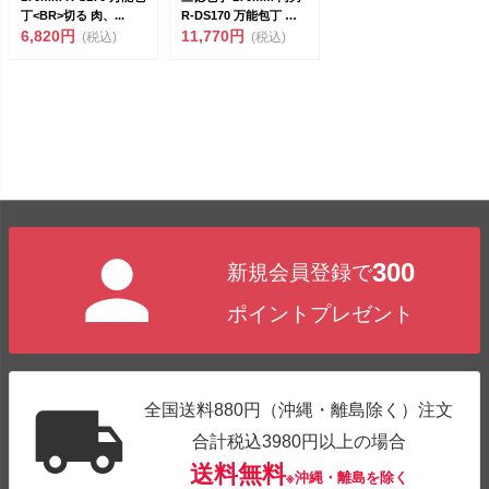
丁<BR>切る 肉、...
R-DS170 万能包丁 切
6,820円
る...
11,770円
(税込)
(税込)
300
新規会員登録で
ポイントプレゼント
全国送料880円（沖縄・離島除く）注文
合計税込3980円以上の場合
送料無料
※沖縄・離島を除く