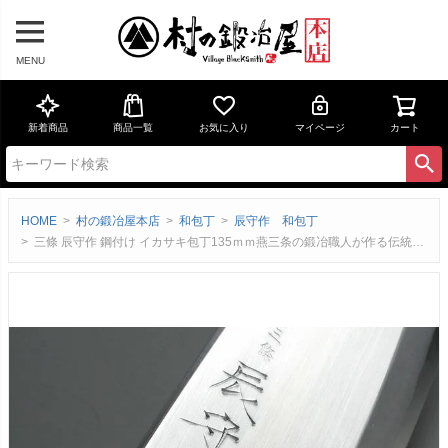
MENU
新着商品
商品一覧
お気に入り
マイページ
カート
HOME
村の鍛冶屋本店
和包丁
辰守作 和包丁
三條 辰守作 鋼付け イカサキ包丁135ｍｍ燕三条の鍛冶職人が作る伝統的な和包丁【頑張って送料無料！】