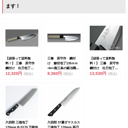
ます！
【頑張って送料無
三條 辰守作 鋼付
【頑張って送料無
料！】 三條 辰守作
け 鯵切包丁135ｍｍ
料！】 三條 辰守作
鋼付け 出刃包丁
<br>燕三条の鍛冶職人
鋼付け 出刃包丁
165mm
12,320円
が作る伝...
8,360円
180mm
13,530円
(税込)
(税込)
(税込)
六四郎 三徳包丁
六四郎 37層ダマスカス
170mm R-S170 万能包
三徳包丁 170mm 両刃