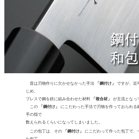
昔は刃物作りに欠かせなかった手法
「鋼付け」
ですが、近
じめ、
プレスで鋼を鉄に組み合わせた材料
「複合材」
が主流となっ
この
「鋼付け」
にこだわった手法で刃物を作っておられる
手の指で
数えられるくらいになってしまいました。
この包丁は、その
「鋼付け」
にこだわって作った包丁で、
た包丁