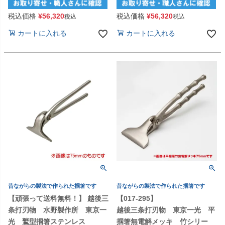
税込価格
¥
56,320
税込価格
¥
56,320
税込
税込
カートに入れる
カートに入れる
昔ながらの製法で作られた掴箸です
昔ながらの製法で作られた掴箸です
【頑張って送料無料！】 越後三
【017-295】
条打刃物 水野製作所 東京一
越後三条打刃物 東京一光 平
光 鷲型掴箸ステンレス
掴箸無電解メッキ 竹シリー