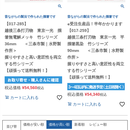
昔ながらの製法で作られた掴箸です
昔ながらの製法で作られた掴箸です
【017-285】
※受注生産品！半年かかります
越後三条打刃物 東京一光 掴
【017-259】
箸無電解メッキ 竹シリーズ
越後三条打刃物 東京一光 平
36mm ＜三条市製｜水野製
掴箸黒染 竹シリーズ
作所＞
90mm ＜三条市製｜水野製
握りやすさと高い意匠性を両立
作所＞
する竹シリーズ
握りやすさと高い意匠性を両立
【頑張って送料無料！】
する竹シリーズ
【頑張って送料無料！】
税込価格
¥
54,560
税込
税込価格
¥
54,340
税込
カートに入れる
カートに入れる
価格が安い順
価格が高い順
新着順
レビュー順
並び替