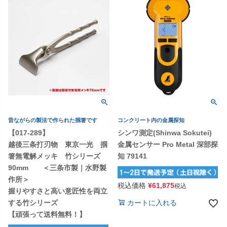
昔ながらの製法で作られた掴箸です
コンクリート内の金属探知
【017-289】
シンワ測定(Shinwa Sokutei)
越後三条打刃物 東京一光 掴
金属センサー Pro Metal 深部探
箸無電解メッキ 竹シリーズ
知 79141
90mm ＜三条市製｜水野製
作所＞
税込価格
¥
61,875
税込
握りやすさと高い意匠性を両立
する竹シリーズ
カートに入れる
【頑張って送料無料！】