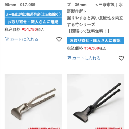
90mm 017-089
ズ 36mm ＜三条市製｜水
野製作所＞
握りやすさと高い意匠性を両立
する竹シリーズ
税込価格
¥
54,780
税込
【頑張って送料無料！】
カートに入れる
税込価格
¥
54,560
税込
カートに入れる