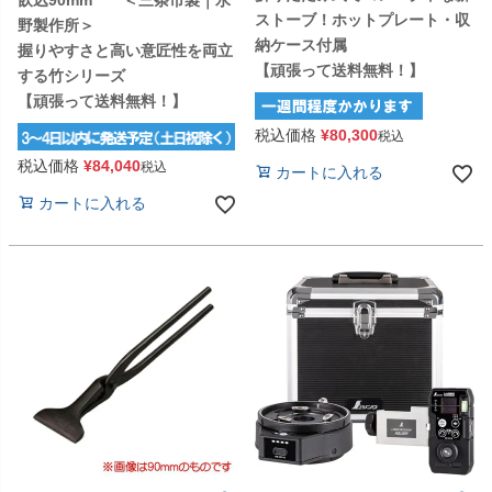
飲込90mm ＜三条市製｜水
ストーブ！ホットプレート・収
野製作所＞
納ケース付属
握りやすさと高い意匠性を両立
【頑張って送料無料！】
する竹シリーズ
【頑張って送料無料！】
税込価格
¥
80,300
税込
税込価格
¥
84,040
税込
カートに入れる
カートに入れる