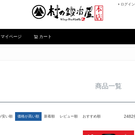
ログイン
検索
マイページ
カート
商品一覧
2482
が安い順
価格が高い順
新着順
レビュー順
おすすめ順