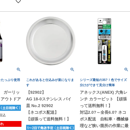
をたっぷり使用
これがあると仕込みが楽になりま
シリーズ最短の35?！色でサイズ
す
分けができて見分け簡単
ン ガーリッ
【92902】
アネックス(ANEX) 六角レ
 アウトドア
AG 18-0ステンレス パイ
ンチ カラービット 【頑張
皿 No.2 92902
って送料無料！】
【ネコポス配送】
対辺2.0?～全長6.0? ネコ
税込
【頑張って送料無料！】
ポス配送 自転車・機械修
切れ
理など狭い箇所の作業に最