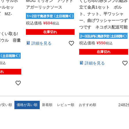
リ ザルボ
MOG ミリオン アウトド
くじら印の赤ダンプの組み
ールセッ
アガーリックソース
立て金具1セット ボル
 MZ-
ト、ナット、平ワッシャ
ー、曲げワッシャー一つず
税込価格
¥
604
税込
つです ネコポス配送可能
在庫切れ
くい取る!
ボウル 容量
税込価格
¥
550
詳細を見る
税込
在庫切れ
詳細を見る
税込
切れ
2482
が安い順
価格が高い順
新着順
レビュー順
おすすめ順