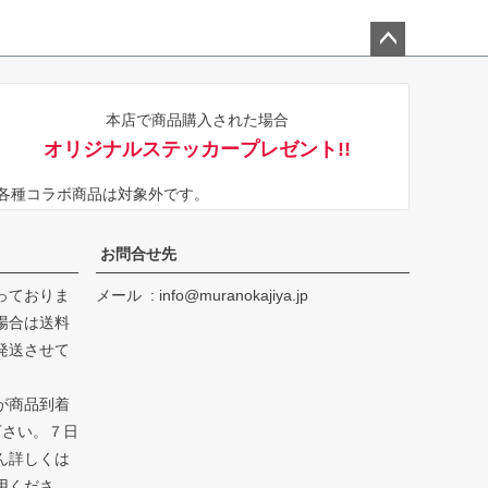
ペー
ジト
本店で商品購入された場合
ップ
オリジナルステッカープレゼント!!
へ
※各種コラボ商品は対象外です。
お問合せ先
っておりま
メール
info@muranokajiya.jp
場合は送料
発送させて
が商品到着
下さい。７日
ん詳しくは
用くださ