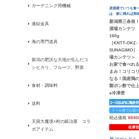
ガーデニング用機械
居酒屋でいつも食
は、家に帰れば美
新潟県三条発
連結金具
酒場カンテツ
160g
海の専門道具
［KNTT-OKZ-
SUNAGIMO
場カンテツ＞
新潟の肥沃な大地が生んだコ
お家で食べれ
シヒカリ、フルーツ、野菜
まみ！コリコ
なる！国産鶏
食材・調味料
製ポン酢で仕
※冷凍便
送料
クール便でお届け
税込価格
¥
840
天国大魔境×村の鍛冶屋 コラ
在庫
ボアイテム