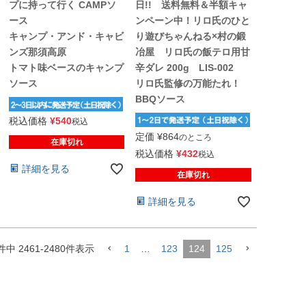
プに持って行く CAMPソ
日!! 送料無料＆半額キャ
ース
ンペーン中！リロ氏のひと
キャンプ・アンド・キャビ
り遊びちゃんねる×村の鍛
ンズ那須高原
冶屋 リロ氏の飯テロ用甘
トマト味ベースのキャンプ
辛ダレ 200g LIS-002
ソース
リロ氏監修の万能たれ！
BBQソース
税込価格
¥
540
税込
定価
¥
864
のところ
在庫切れ
税込価格
¥
432
税込
詳細を見る
在庫切れ
詳細を見る
件中
2461
-
2480
件表示
1
…
123
124
125