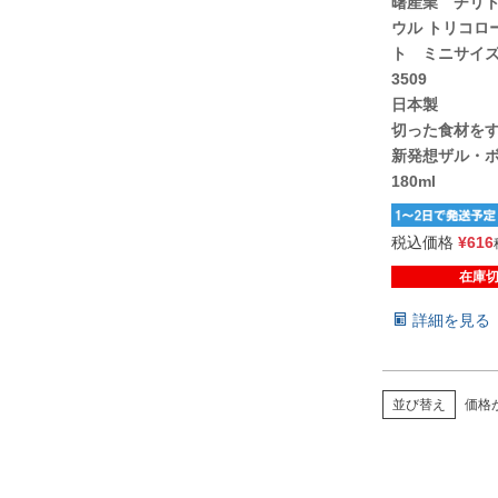
曙産業 チリト
ウル トリコロ
ト ミニサイズ
3509
日本製
切った食材をす
新発想ザル・
180ml
税込価格
¥
616
在庫
詳細を見る
価格
並び替え