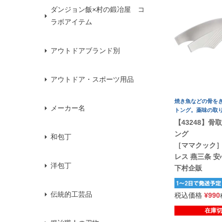
ダンジョン飯×村の鍛冶屋 コ
ラボアイテム
アウトドアブランド別
アウトドア・スポーツ用品
焼き魚などの骨を
メーカー名
トング。薬味の取
【43248】骨
ング
和包丁
［ママクック］
レス 燕三条 
洋包丁
下村企販
伝統的工芸品
税込価格
¥
990
在庫