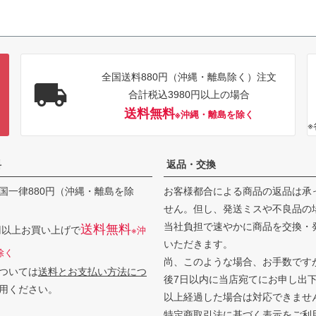
全国送料880円（沖縄・離島除く）注文
合計税込3980円以上の場合
送料無料
※沖縄・離島を除く
料
返品・交換
国一律880円（沖縄・離島を除
お客様都合による商品の返品は承
せん。但し、発送ミスや不良品の
当社負担で速やかに商品を交換・
送料無料
0円以上お買い上げで
※沖
いただきます。
除く
尚、このような場合、お手数です
ついては
送料とお支払い方法につ
後7日以内に当店宛てにお申し出
用ください。
以上経過した場合は対応できませ
特定商取引法に基づく表示
をご利