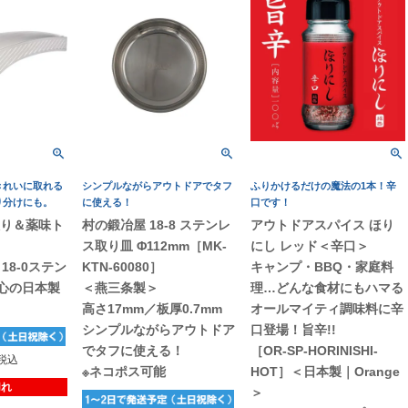
きれいに取れる
シンプルながらアウトドアでタフ
ふりかけるだけの魔法の1本！辛
り分けにも。
に使える！
口です！
取り＆薬味ト
村の鍛冶屋 18-8 ステンレ
アウトドアスパイス ほり
ス取り皿 Φ112mm［MK-
にし レッド＜辛口＞
18-0ステン
KTN-60080］
キャンプ・BBQ・家庭料
安心の日本製
＜燕三条製＞
理…どんな食材にもハマる
高さ17mm／板厚0.7mm
オールマイティ調味料に辛
シンプルながらアウトドア
口登場！旨辛!!
でタフに使える！
［OR-SP-HORINISHI-
税込
※ネコポス可能
HOT］＜日本製｜Orange
切れ
＞