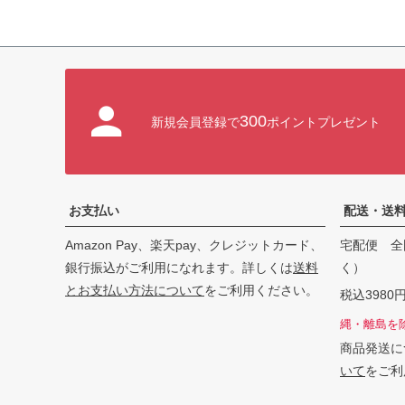
300
新規会員登録で
ポイントプレゼント
お支払い
配送・送
Amazon Pay、楽天pay、クレジットカード、
宅配便 全
銀行振込がご利用になれます。詳しくは
送料
く）
とお支払い方法について
をご利用ください。
税込398
縄・離島を
商品発送に
いて
をご利