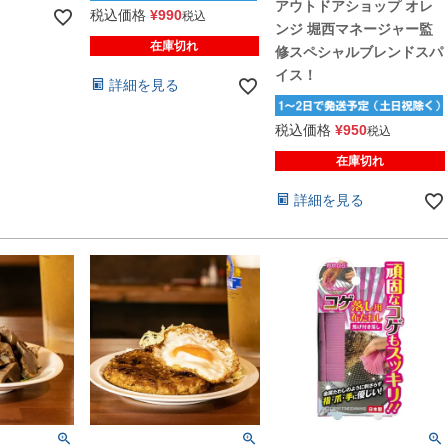
アウトドアショップ オレ
税込価格
¥
990
税込
ンジ 堀西マネージャー監
在庫切れ
修スペシャルブレンドスパ
イス！
詳細を見る
税込価格
¥
950
税込
在庫切れ
詳細を見る