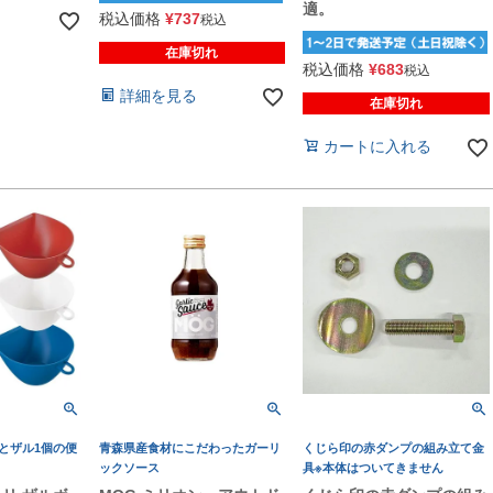
適。
税込価格
¥
737
税込
在庫切れ
税込価格
¥
683
税込
詳細を見る
在庫切れ
カートに入れる
とザル1個の便
青森県産食材にこだわったガーリ
くじら印の赤ダンプの組み立て金
ックソース
具※本体はついてきません