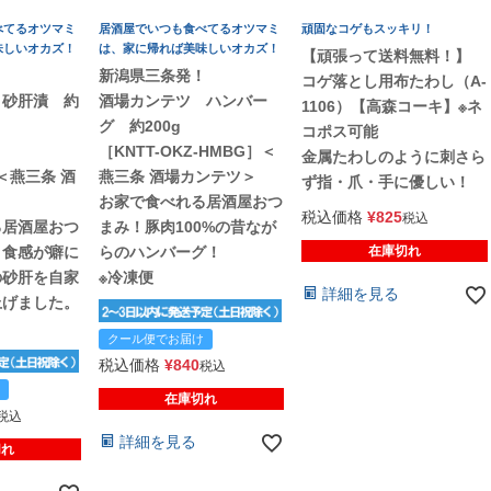
べてるオツマミ
居酒屋でいつも食べてるオツマミ
頑固なコゲもスッキリ！
味しいオカズ！
は、家に帰れば美味しいオカズ！
【頑張って送料無料！】
！
新潟県三条発！
コゲ落とし用布たわし（A-
 砂肝漬 約
酒場カンテツ ハンバー
1106）【高森コーキ】※ネ
グ 約200g
コポス可能
［KNTT-OKZ-HMBG］＜
金属たわしのように刺さら
］＜燕三条 酒
燕三条 酒場カンテツ＞
ず指・爪・手に優しい！
お家で食べれる居酒屋おつ
税込価格
¥
825
税込
る居酒屋おつ
まみ！豚肉100%の昔なが
リ食感が癖に
らのハンバーグ！
在庫切れ
の砂肝を自家
※冷凍便
詳細を見る
上げました。
クール便でお届け
税込価格
¥
840
税込
在庫切れ
税込
詳細を見る
切れ