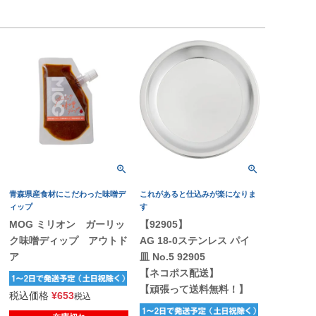
青森県産食材にこだわった味噌デ
これがあると仕込みが楽になりま
ィップ
す
MOG ミリオン ガーリッ
【92905】
ク味噌ディップ アウトド
AG 18-0ステンレス パイ
ア
皿 No.5 92905
【ネコポス配送】
【頑張って送料無料！】
税込価格
¥
653
税込