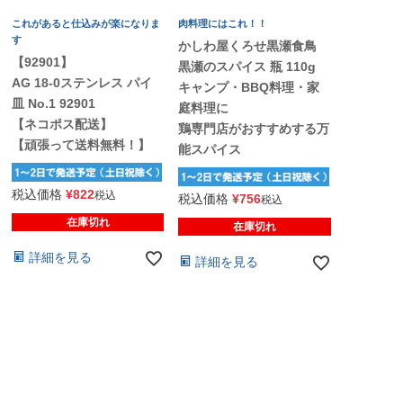
これがあると仕込みが楽になりま
肉料理にはこれ！！
す
かしわ屋くろせ黒瀬食鳥
【92901】
黒瀬のスパイス 瓶 110g
AG 18-0ステンレス パイ
キャンプ・BBQ料理・家
皿 No.1 92901
庭料理に
【ネコポス配送】
鶏専門店がおすすめする万
【頑張って送料無料！】
能スパイス
税込価格
¥
822
税込
税込価格
¥
756
税込
在庫切れ
在庫切れ
詳細を見る
詳細を見る