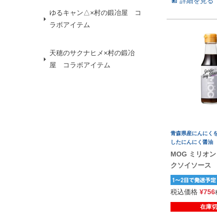
詳細を見る
ゆるキャン△×村の鍛冶屋 コ
ラボアイテム
天穂のサクナヒメ×村の鍛冶
屋 コラボアイテム
青森県産にんにく
したにんにく醤油
MOG ミリオ
クソイソース
税込価格
¥
756
在庫