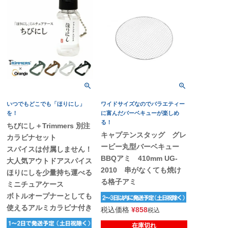
いつでもどこでも「ほりにし」
ワイドサイズなのでバラエティー
を！
に富んだバーベキューが楽しめ
る！
ちびにし＋Trimmers 別注
キャプテンスタッグ グレ
カラビナセット
ービー丸型バーベキュー
スパイスは付属しません！
BBQアミ 410mm UG-
大人気アウトドアスパイス
2010 串がなくても焼け
ほりにしを少量持ち運べる
る格子アミ
ミニチュアケース
ボトルオープナーとしても
使えるアルミカラビナ付き
税込価格
¥
858
税込
在庫切れ