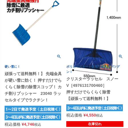
硬い雪に！
ポリカーボネート使用で耐久性バツグ
ン！
頑張って送料無料！】 先端金具
クリスターラッセル スノー
が硬い雪に効く！ 押すだけでら
V［4976131700460］
くらく除雪の除雪スコップ！ カ
押すだけでらくらく除雪
チ割りプッシャー 23040 ラッ
【頑張って送料無料！】
セルタイプでラクチン！
税込価格
¥
4,550
税込
税込価格
¥
4,746
在庫切れ
税込