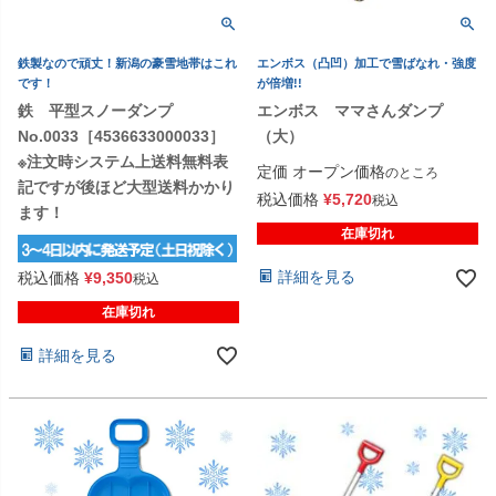
鉄製なので頑丈！新潟の豪雪地帯はこれ
エンボス（凸凹）加工で雪ばなれ・強度
です！
が倍増!!
鉄 平型スノーダンプ
エンボス ママさんダンプ
No.0033［4536633000033］
（大）
※注文時システム上送料無料表
定価
オープン価格
のところ
記ですが後ほど大型送料かかり
税込価格
¥
5,720
税込
ます！
在庫切れ
詳細を見る
税込価格
¥
9,350
税込
在庫切れ
詳細を見る