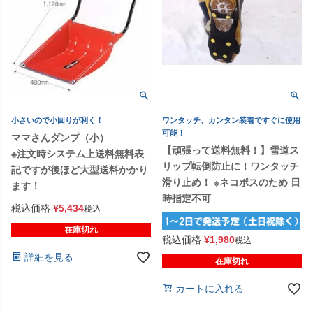
小さいので小回りが利く！
ワンタッチ、カンタン装着ですぐに使用
可能！
ママさんダンプ（小）
【頑張って送料無料！】雪道ス
※注文時システム上送料無料表
リップ転倒防止に！ワンタッチ
記ですが後ほど大型送料かかり
滑り止め！ ※ネコポスのため 日
ます！
時指定不可
税込価格
¥
5,434
税込
在庫切れ
税込価格
¥
1,980
税込
詳細を見る
在庫切れ
カートに入れる