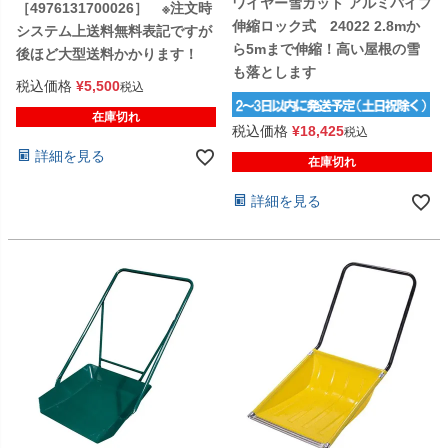
ワイヤー雪カット アルミパイプ
［4976131700026］ ※注文時
伸縮ロック式 24022 2.8mか
システム上送料無料表記ですが
ら5mまで伸縮！高い屋根の雪
後ほど大型送料かかります！
も落とします
税込価格
¥
5,500
税込
在庫切れ
税込価格
¥
18,425
税込
詳細を見る
在庫切れ
詳細を見る