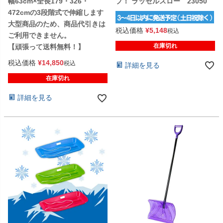
幅63cm×全長179・326・
プ！ ラッセルスロー 23050
472cmの3段階式で伸縮します
大型商品のため、商品代引きは
税込価格
¥
5,148
税込
ご利用できません。
在庫切れ
【頑張って送料無料！】
税込価格
¥
14,850
税込
詳細を見る
在庫切れ
詳細を見る