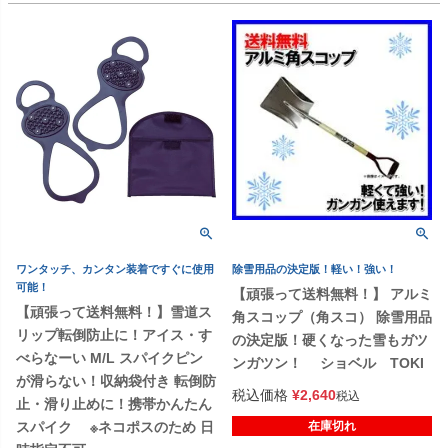
ワンタッチ、カンタン装着ですぐに使用
除雪用品の決定版！軽い！強い！
可能！
【頑張って送料無料！】 アルミ
【頑張って送料無料！】雪道ス
角スコップ（角スコ） 除雪用品
リップ転倒防止に！アイス・す
の決定版！硬くなった雪もガツ
べらなーい M/L スパイクピン
ンガツン！ ショベル TOKI
が滑らない！収納袋付き 転倒防
税込価格
¥
2,640
税込
止・滑り止めに！携帯かんたん
スパイク ※ネコポスのため 日
在庫切れ