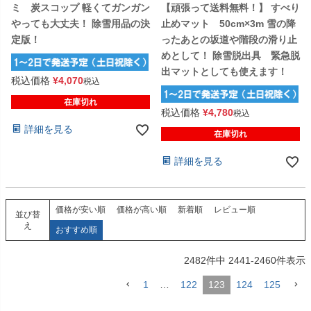
ミ 炭スコップ 軽くてガンガン
【頑張って送料無料！】 すべり
やっても大丈夫！ 除雪用品の決
止めマット 50cm×3m 雪の降
定版！
ったあとの坂道や階段の滑り止
めとして！ 除雪脱出具 緊急脱
出マットとしても使えます！
税込価格
¥
4,070
税込
在庫切れ
税込価格
¥
4,780
税込
詳細を見る
在庫切れ
詳細を見る
価格が安い順
価格が高い順
新着順
レビュー順
並び替
え
おすすめ順
2482
件中
2441
-
2460
件表示
1
…
122
123
124
125