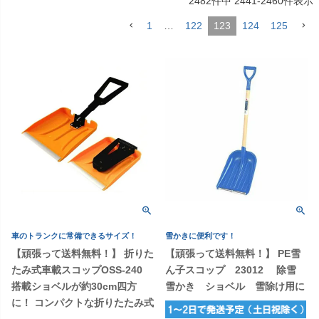
2482
件中
2441
-
2460
件表示
1
…
122
123
124
125
車のトランクに常備できるサイズ！
雪かきに便利です！
【頑張って送料無料！】 折りた
【頑張って送料無料！】 PE雪
たみ式車載スコップOSS-240
ん子スコップ 23012 除雪
搭載ショベルが約30cm四方
雪かき ショベル 雪除け用に
に！ コンパクトな折りたたみ式