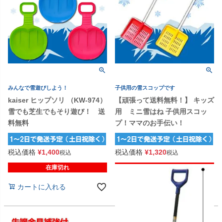
みんなで雪遊びしよう！
子供用の雪スコップです
kaiser ヒップソリ （KW-974）
【頑張って送料無料！】 キッズ
雪でも芝生でもそり遊び！ 送
用 ミニ雪はね 子供用スコッ
料無料
プ！ママのお手伝い！
税込価格
¥
1,400
税込価格
¥
1,320
税込
税込
在庫切れ
在庫切れ
カートに入れる
カートに入れる