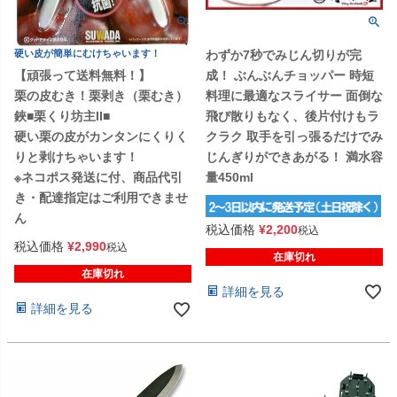
硬い皮が簡単にむけちゃいます！
わずか7秒でみじん切りが完
【頑張って送料無料！】
成！ ぶんぶんチョッパー 時短
栗の皮むき！栗剥き（栗むき）
料理に最適なスライサー 面倒な
鋏■栗くり坊主II■
飛び散りもなく、後片付けもラ
硬い栗の皮がカンタンにくりく
クラク 取手を引っ張るだけでみ
りと剥けちゃいます！
じんぎりができあがる！ 満水容
※ネコポス発送に付、商品代引
量450ml
き・配達指定はご利用できませ
ん
税込価格
¥
2,200
税込
税込価格
¥
2,990
税込
在庫切れ
在庫切れ
詳細を見る
詳細を見る