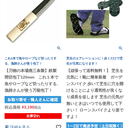
これ1本で魚やロープなど切ったりす
芝生のエアレーションに！歩くだけで芝
る、漁師さんが使う包丁！
生が元気になります！
【刃物の本場燕三条製】鉄製
【頑張って送料無料！】 芝生を
間切包丁120mm これ１本で
元気に！靴に簡単装着 ガーデ
魚やロープなど切ったりする、
ンスパイク 歩いて芝生に穴を開
漁師さんが使う万能包丁！
けることにより通気性が良くな
り成長を促します 芝生の元気が
無いときはいつでも使用して下
税込価格
¥
3,190
税込
さい！ ローンスパイクより楽で
在庫切れ
すよ！
詳細を見る