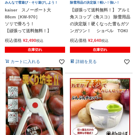
みんなで雪遊び・そり遊びしよう！
除雪用品の決定版！軽い！強い！
kaiser スノーボート大
【頑張って送料無料！】 アルミ
88cm［KW-970］
角スコップ（角スコ） 除雪用品
ソリで滑ろう！
の決定版！硬くなった雪もガツ
【頑張って送料無料！】
ンガツン！ ショベル TOKI
税込価格
¥
2,490
税込価格
¥
2,640
税込
税込
在庫切れ
在庫切れ
カートに入れる
詳細を見る