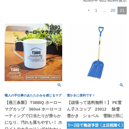
409
件中
401
-
409
件表示
1
…
20
21
職人の手仕事のあたたかみを感じるマグ
雪かきに便利です！
【燕三条製】 TSBBQ ホーロー
【頑張って送料無料！】 PE雪
マグカップ 360ml ホーローコ
ん子スコップ 23012 除雪
ーティングで口当たりが滑らか
雪かき ショベル 雪除け用に
になり、汚れも落ちやすい！ ホ