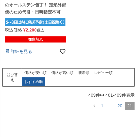
のオールステン包丁！ 定形外郵
便のため代引・日時指定不可
税込価格
¥
2,200
税込
在庫切れ
詳細を見る
価格が安い順
価格が高い順
新着順
レビュー順
並び替
え
おすすめ順
409
件中
401
-
409
件表示
1
…
20
21