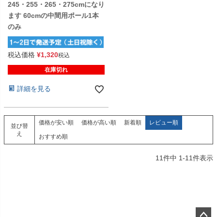
245・255・265・275cmになり
ます 60cmの中間用ポール1本
のみ
税込価格
¥
1,320
税込
在庫切れ
詳細を見る
価格が安い順
価格が高い順
新着順
レビュー順
並び替
え
おすすめ順
11
件中
1
-
11
件表示