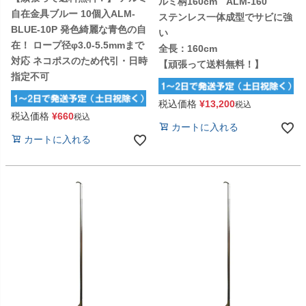
ルミ柄160cm ALM-160
自在金具ブルー 10個入ALM-
ステンレス一体成型でサビに強
BLUE-10P 発色綺麗な青色の自
い
在！ ロープ径φ3.0-5.5mmまで
全長：160cm
対応 ネコポスのため代引・日時
【頑張って送料無料！】
指定不可
税込価格
¥
13,200
税込
税込価格
¥
660
税込
カートに入れる
カートに入れる