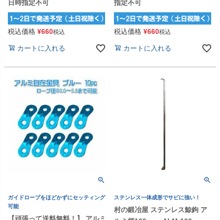
日時指定不可
指定不可
税込価格
¥
660
税込価格
¥
660
税込
税込
カートに入れる
カートに入れる
ガイドロープをほどかずにセッティング
ステンレス一体成形でサビに強い！
可能
村の鍛冶屋 ステンレス鯨鉤 ア
【頑張って送料無料！】 アルミ