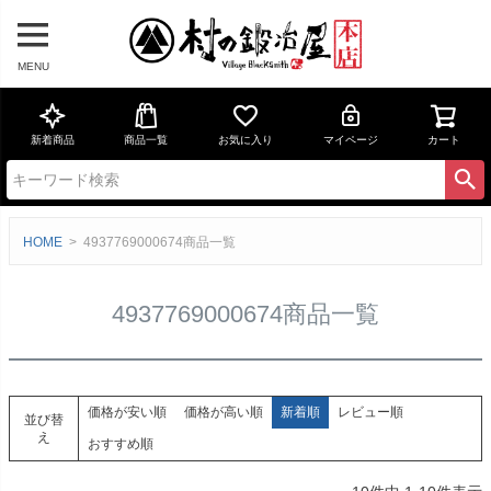
MENU
新着商品
商品一覧
お気に入り
マイページ
カート
HOME
4937769000674商品一覧
4937769000674商品一覧
価格が安い順
価格が高い順
新着順
レビュー順
並び替
え
おすすめ順