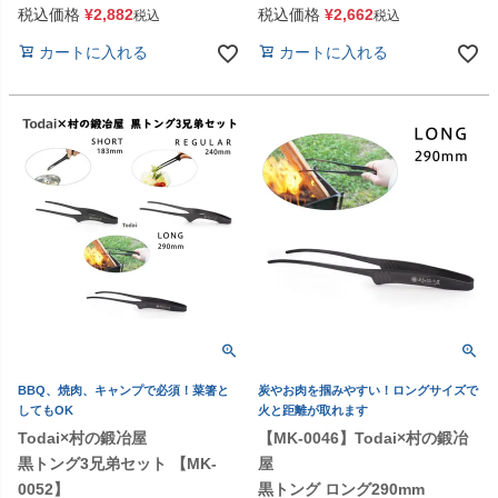
税込価格
¥
2,882
税込価格
¥
2,662
税込
税込
カートに入れる
カートに入れる
BBQ、焼肉、キャンプで必須！菜箸と
炭やお肉を掴みやすい！ロングサイズで
してもOK
火と距離が取れます
Todai×村の鍛冶屋
【MK-0046】Todai×村の鍛冶
黒トング3兄弟セット 【MK-
屋
0052】
黒トング ロング290mm