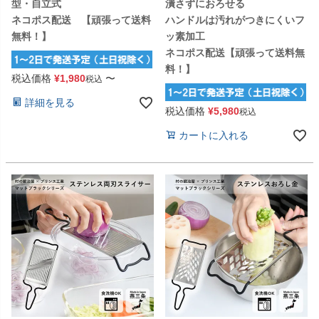
型・自立式
潰さずにおろせる
ネコポス配送 【頑張って送料
ハンドルは汚れがつきにくいフ
無料！】
ッ素加工
ネコポス配送【頑張って送料無
料！】
税込価格
¥
1,980
〜
税込
詳細を見る
税込価格
¥
5,980
税込
カートに入れる