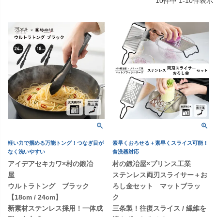
10
件中
1
-
10
件表示
軽い力で掴める万能トング！つなぎ目が
素早くおろせる＋素早くスライス可能！
なく洗いやすい
食洗器対応
アイデアセキカワ×村の鍛冶
村の鍛冶屋×プリンス工業
屋
ステンレス両刃スライサー＋お
ウルトラトング ブラック
ろし金セット マットブラッ
【18cm / 24cm】
ク
新素材ステンレス採用！一体成
三条製！往復スライス / 繊維を