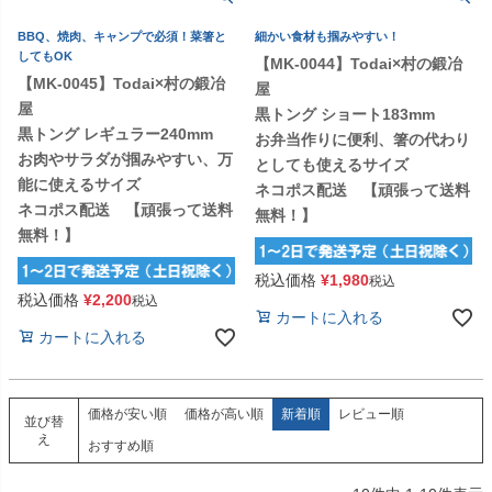
BBQ、焼肉、キャンプで必須！菜箸と
細かい食材も掴みやすい！
してもOK
【MK-0044】Todai×村の鍛冶
【MK-0045】Todai×村の鍛冶
屋
屋
黒トング ショート183mm
黒トング レギュラー240mm
お弁当作りに便利、箸の代わり
お肉やサラダが掴みやすい、万
としても使えるサイズ
能に使えるサイズ
ネコポス配送 【頑張って送料
ネコポス配送 【頑張って送料
無料！】
無料！】
税込価格
¥
1,980
税込
税込価格
¥
2,200
税込
カートに入れる
カートに入れる
価格が安い順
価格が高い順
新着順
レビュー順
並び替
え
おすすめ順