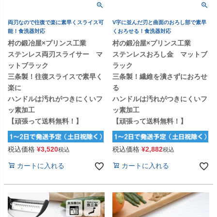
両刃なので往復で楽に素早くスライス可
V字に並んだ刃と曲面のおろし部で素早
能！食洗器対応
くおろせる！食洗器対応
村の鍛冶屋×プリンス工業
村の鍛冶屋×プリンス工業
ステンレス両刃スライサー マ
ステンレスおろし金 マットブ
ットブラック
ラック
三条製！往復スライスで素早く
三条製！繊維を潰さずにおろせ
楽に
る
ハンドルは汚れがつきにくいフ
ハンドルは汚れがつきにくいフ
ッ素加工
ッ素加工
【頑張って送料無料！】
【頑張って送料無料！】
税込価格
¥
3,520
税込価格
¥
2,882
税込
税込
カートに入れる
カートに入れる