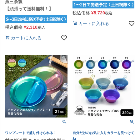
燕三条製
【頑張って送料無料！】
税込価格
¥
5,720
税込
カートに入れる
税込価格
¥
2,310
税込
カートに入れる
ワンプレートで盛り付けられる！
自分だけのお気に入りカラーを見つけて
ね