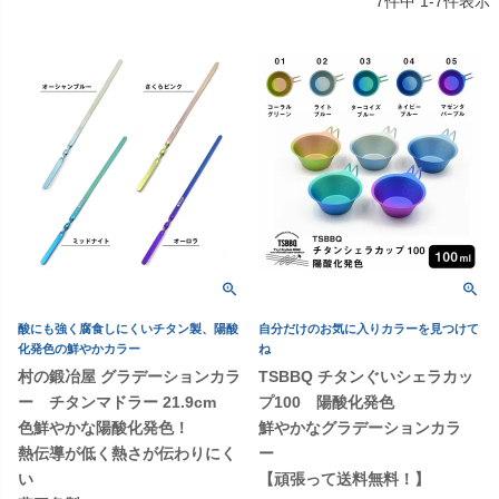
7
件中
1
-
7
件表示
酸にも強く腐食しにくいチタン製、陽酸
自分だけのお気に入りカラーを見つけて
化発色の鮮やかカラー
ね
村の鍛冶屋 グラデーションカラ
TSBBQ チタンぐいシェラカッ
ー チタンマドラー 21.9cm
プ100 陽酸化発色
色鮮やかな陽酸化発色！
鮮やかなグラデーションカラ
熱伝導が低く熱さが伝わりにく
ー
い
【頑張って送料無料！】