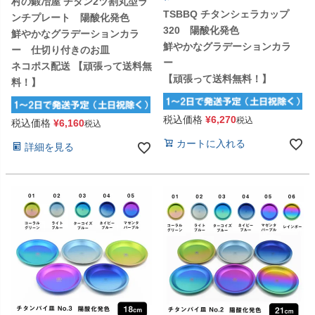
村の鍛冶屋 チタン2ツ割丸型ラ
TSBBQ チタンシェラカップ
ンチプレート 陽酸化発色
320 陽酸化発色
鮮やかなグラデーションカラ
鮮やかなグラデーションカラ
ー 仕切り付きのお皿
ー
ネコポス配送 【頑張って送料無
【頑張って送料無料！】
料！】
税込価格
¥
6,270
税込
税込価格
¥
6,160
税込
カートに入れる
詳細を見る