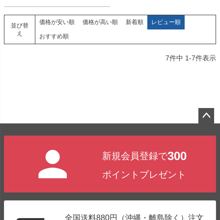
価格が安い順
価格が高い順
新着順
レビュー順
並び替
え
おすすめ順
7
件中
1
-
7
件表示
ペー
ジト
300
新規会員登録で
ップ
へ
ポイントプレゼント
全国送料880円（沖縄・離島除く）注文