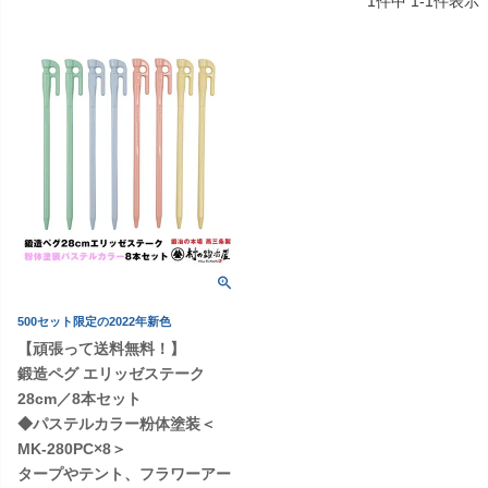
1
件中
1
-
1
件表示
500セット限定の2022年新色
【頑張って送料無料！】
鍛造ペグ エリッゼステーク
28cm／8本セット
◆パステルカラー粉体塗装＜
MK-280PC×8＞
タープやテント、フラワーアー