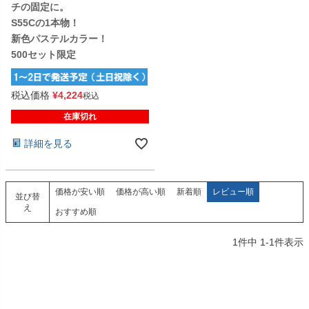
チの固定に。
S55Cの1本物！
新色パステルカラー！
500セット限定
税込価格
¥
4,224
税込
在庫切れ
詳細を見る
価格が安い順
価格が高い順
新着順
レビュー順
並び替
え
おすすめ順
1
件中
1
-
1
件表示