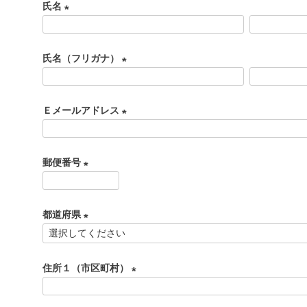
氏名
(
必
氏名（フリガナ）
須
)
(
必
Ｅメールアドレス
須
)
(
必
郵便番号
須
)
(
必
都道府県
須
)
(
必
住所１（市区町村）
須
)
(