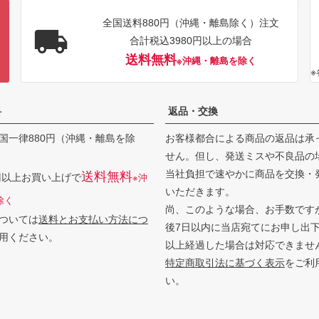
全国送料880円（沖縄・離島除く）注文
合計税込3980円以上の場合
送料無料
※沖縄・離島を除く
料
返品・交換
国一律880円（沖縄・離島を除
お客様都合による商品の返品は承
せん。但し、発送ミスや不良品の
当社負担で速やかに商品を交換・
送料無料
0円以上お買い上げで
※沖
いただきます。
除く
尚、このような場合、お手数です
ついては
送料とお支払い方法につ
後7日以内に当店宛てにお申し出
用ください。
以上経過した場合は対応できませ
特定商取引法に基づく表示
をご利
い。