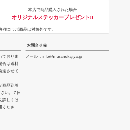
ジト
本店で商品購入された場合
ップ
オリジナルステッカープレゼント!!
へ
※各種コラボ商品は対象外です。
お問合せ先
っておりま
メール
info@muranokajiya.jp
場合は送料
発送させて
が商品到着
下さい。７日
ん詳しくは
用くださ