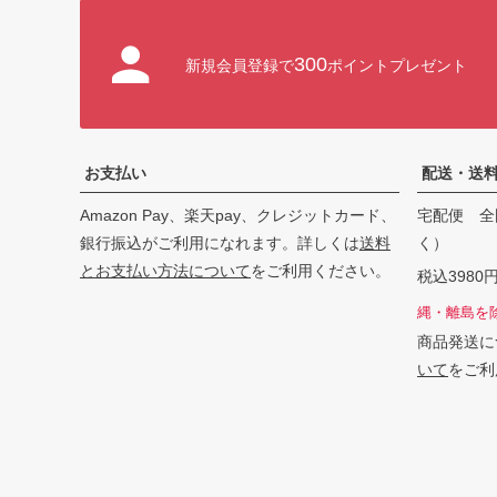
300
新規会員登録で
ポイントプレゼント
お支払い
配送・送
Amazon Pay、楽天pay、クレジットカード、
宅配便 全
銀行振込がご利用になれます。詳しくは
送料
く）
とお支払い方法について
をご利用ください。
税込398
縄・離島を
商品発送に
いて
をご利