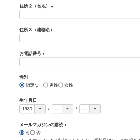
必
住所２（番地）
須
)
(
必
住所３（建物名）
須
)
お電話番号
(
必
性別
須
指定なし
男性
女性
)
生年月日
メールマガジンの購読
可
否
(