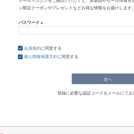
メールマガジンをご購読いただくと、新製品やセール情報を
必
ン限定クーポンやプレゼントなどお得な情報をお届けします
須
)
パスワード
(
必
須
会員規約
に同意する
)
個人情報保護方針
に同意する
次へ
登録に必要な認証コードをメールにてお