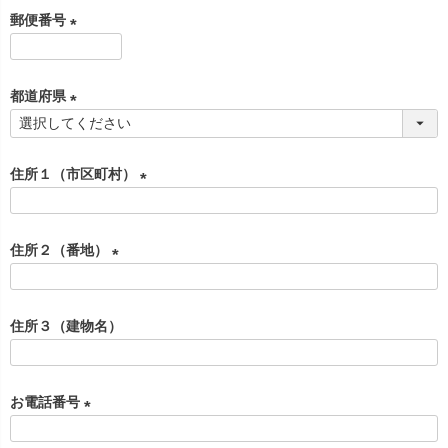
必
郵便番号
須
)
(
必
都道府県
須
)
(
必
住所１（市区町村）
須
)
(
必
住所２（番地）
須
)
(
必
住所３（建物名）
須
)
お電話番号
(