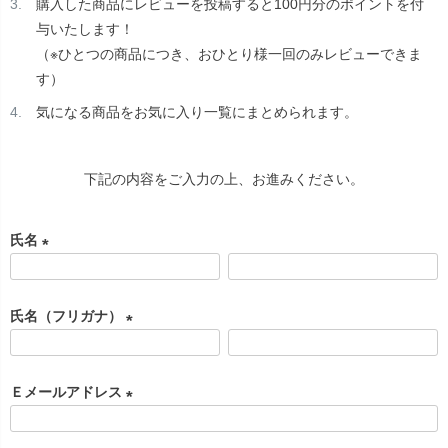
購入した商品にレビューを投稿すると100円分のポイントを付
与いたします！
（※ひとつの商品につき、おひとり様一回のみレビューできま
す）
気になる商品をお気に入り一覧にまとめられます。
下記の内容をご入力の上、お進みください。
氏名
(
必
氏名（フリガナ）
須
)
(
必
Ｅメールアドレス
須
)
(