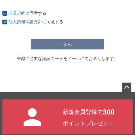
必
須
会員規約
に同意する
)
個人情報保護方針
に同意する
次へ
登録に必要な認証コードをメールにてお送りします。
ペー
ジト
300
新規会員登録で
ップ
へ
ポイントプレゼント