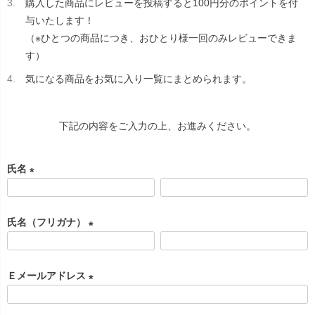
購入した商品にレビューを投稿すると100円分のポイントを付
与いたします！
（※ひとつの商品につき、おひとり様一回のみレビューできま
す）
気になる商品をお気に入り一覧にまとめられます。
下記の内容をご入力の上、お進みください。
氏名
(
必
氏名（フリガナ）
須
)
(
必
Ｅメールアドレス
須
)
(