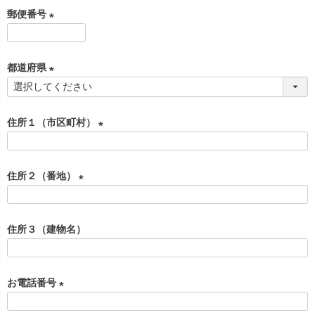
必
郵便番号
須
)
(
必
都道府県
須
)
(
必
住所１（市区町村）
須
)
(
必
住所２（番地）
須
)
(
必
住所３（建物名）
須
)
お電話番号
(