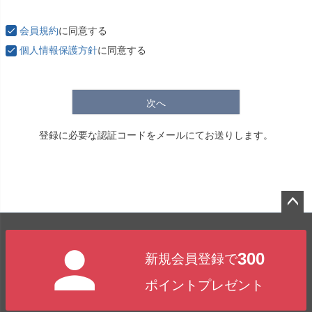
必
須
会員規約
に同意する
)
個人情報保護方針
に同意する
次へ
登録に必要な認証コードをメールにてお送りします。
ペー
ジト
300
新規会員登録で
ップ
へ
ポイントプレゼント