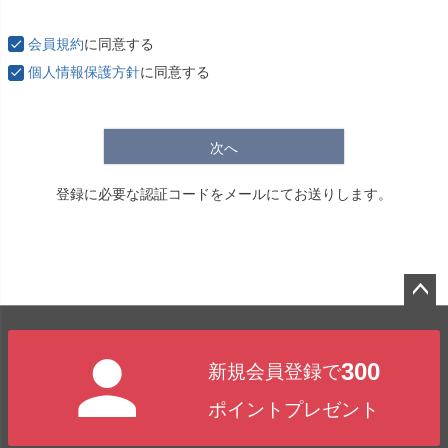
必
須
会員規約
に同意する
)
個人情報保護方針
に同意する
次へ
登録に必要な認証コードをメールにてお送りします。
ペー
ジト
300
新規会員登録で
ップ
へ
ポイントプレゼント