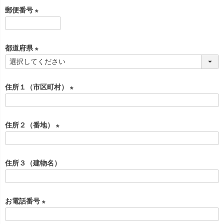
必
郵便番号
須
)
(
必
都道府県
須
)
(
必
住所１（市区町村）
須
)
(
必
住所２（番地）
須
)
(
必
住所３（建物名）
須
)
お電話番号
(