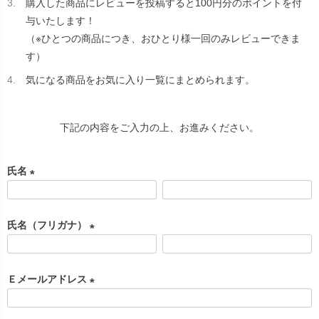
購入した商品にレビューを投稿すると100円分のポイントを付
与いたします！
（※ひとつの商品につき、おひとり様一回のみレビューできま
す）
気になる商品をお気に入り一覧にまとめられます。
下記の内容をご入力の上、お進みください。
氏名
(
必
氏名（フリガナ）
須
)
(
必
Ｅメールアドレス
須
)
(