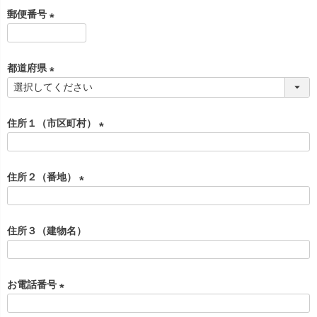
必
郵便番号
須
)
(
必
都道府県
須
)
(
必
住所１（市区町村）
須
)
(
必
住所２（番地）
須
)
(
必
住所３（建物名）
須
)
お電話番号
(