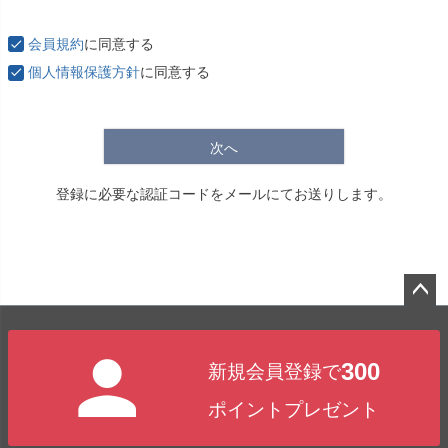
必
須
会員規約
に同意する
)
個人情報保護方針
に同意する
次へ
登録に必要な認証コードをメールにてお送りします。
ペー
ジト
300
新規会員登録で
ップ
へ
ポイントプレゼント