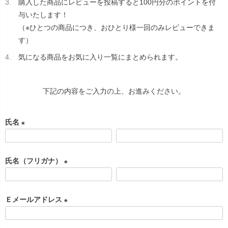
購入した商品にレビューを投稿すると100円分のポイントを付
与いたします！
（※ひとつの商品につき、おひとり様一回のみレビューできま
す）
気になる商品をお気に入り一覧にまとめられます。
下記の内容をご入力の上、お進みください。
氏名
(
必
氏名（フリガナ）
須
)
(
必
Ｅメールアドレス
須
)
(