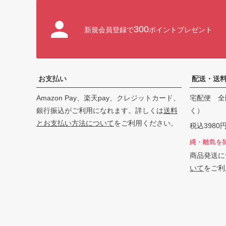
300
新規会員登録で
ポイントプレゼント
お支払い
配送・送
Amazon Pay、楽天pay、クレジットカード、
宅配便 全
銀行振込がご利用になれます。詳しくは
送料
く）
とお支払い方法について
をご利用ください。
税込398
縄・離島を
商品発送に
いて
をご利