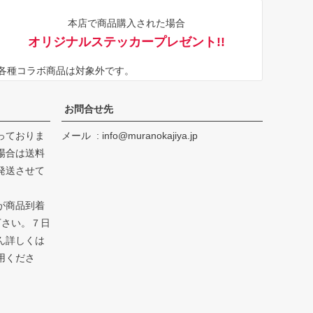
ジト
本店で商品購入された場合
ップ
オリジナルステッカープレゼント!!
へ
※各種コラボ商品は対象外です。
お問合せ先
っておりま
メール
info@muranokajiya.jp
場合は送料
発送させて
が商品到着
下さい。７日
ん詳しくは
用くださ