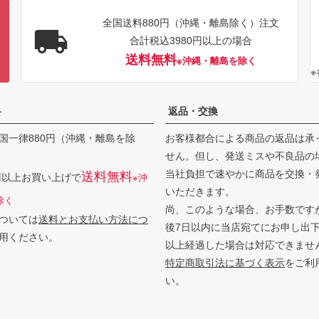
全国送料880円（沖縄・離島除く）注文
合計税込3980円以上の場合
送料無料
※沖縄・離島を除く
料
返品・交換
国一律880円（沖縄・離島を除
お客様都合による商品の返品は承
せん。但し、発送ミスや不良品の
当社負担で速やかに商品を交換・
送料無料
0円以上お買い上げで
※沖
いただきます。
除く
尚、このような場合、お手数です
ついては
送料とお支払い方法につ
後7日以内に当店宛てにお申し出
用ください。
以上経過した場合は対応できませ
特定商取引法に基づく表示
をご利
い。