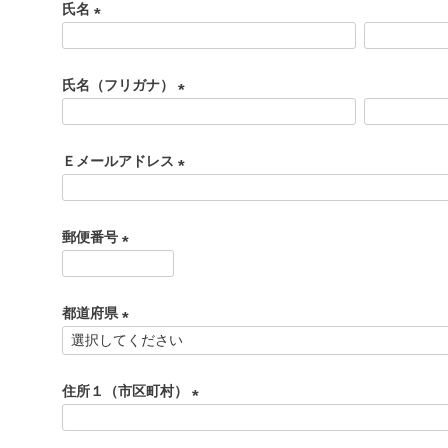
氏名
(
必
氏名（フリガナ）
須
)
(
必
Ｅメールアドレス
須
)
(
必
郵便番号
須
)
(
必
都道府県
須
)
(
必
住所１（市区町村）
須
)
(