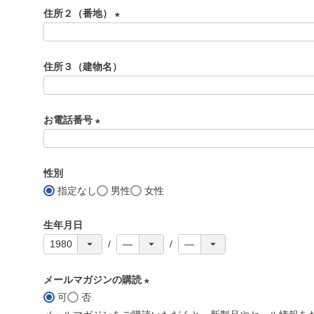
必
住所２（番地）
須
)
(
必
住所３（建物名）
須
)
お電話番号
(
必
性別
須
指定なし
男性
女性
)
生年月日
メールマガジンの購読
可
否
(