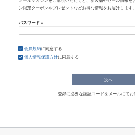
メールマガジンをご購読いただくと、新製品やセール情報を
必
ン限定クーポンやプレゼントなどお得な情報をお届けします
須
)
パスワード
(
必
須
会員規約
に同意する
)
個人情報保護方針
に同意する
次へ
登録に必要な認証コードをメールにてお