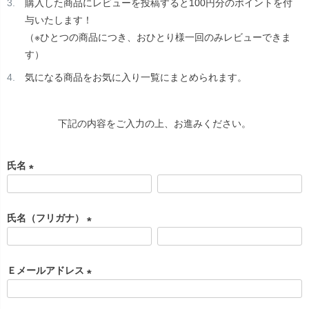
購入した商品にレビューを投稿すると100円分のポイントを付
与いたします！
（※ひとつの商品につき、おひとり様一回のみレビューできま
す）
気になる商品をお気に入り一覧にまとめられます。
下記の内容をご入力の上、お進みください。
氏名
(
必
氏名（フリガナ）
須
)
(
必
Ｅメールアドレス
須
)
(