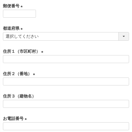
必
郵便番号
須
)
(
必
都道府県
須
)
(
必
住所１（市区町村）
須
)
(
必
住所２（番地）
須
)
(
必
住所３（建物名）
須
)
お電話番号
(