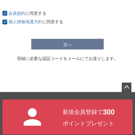
必
須
会員規約
に同意する
)
個人情報保護方針
に同意する
次へ
登録に必要な認証コードをメールにてお送りします。
ペー
ジト
300
新規会員登録で
ップ
へ
ポイントプレゼント