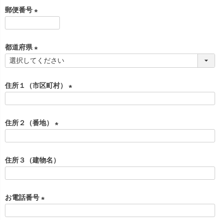
必
郵便番号
須
)
(
必
都道府県
須
)
(
必
住所１（市区町村）
須
)
(
必
住所２（番地）
須
)
(
必
住所３（建物名）
須
)
お電話番号
(