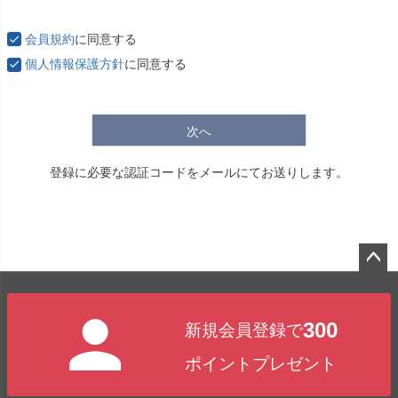
必
須
会員規約
に同意する
)
個人情報保護方針
に同意する
次へ
登録に必要な認証コードをメールにてお送りします。
ペー
ジト
300
新規会員登録で
ップ
へ
ポイントプレゼント