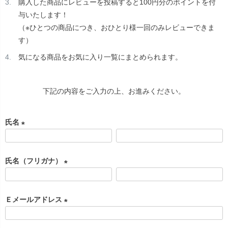
購入した商品にレビューを投稿すると100円分のポイントを付
与いたします！
（※ひとつの商品につき、おひとり様一回のみレビューできま
す）
気になる商品をお気に入り一覧にまとめられます。
下記の内容をご入力の上、お進みください。
氏名
(
必
氏名（フリガナ）
須
)
(
必
Ｅメールアドレス
須
)
(