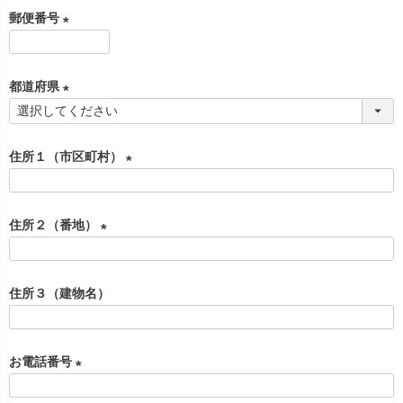
必
郵便番号
須
)
(
必
都道府県
須
)
(
必
住所１（市区町村）
須
)
(
必
住所２（番地）
須
)
(
必
住所３（建物名）
須
)
お電話番号
(