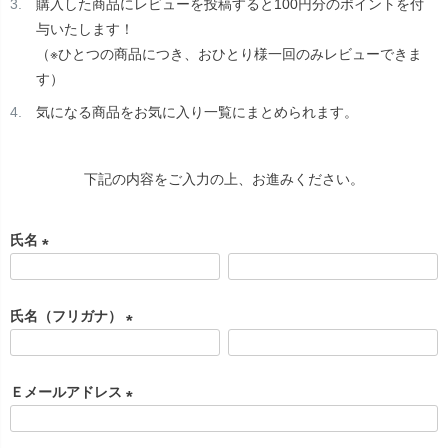
購入した商品にレビューを投稿すると100円分のポイントを付
与いたします！
（※ひとつの商品につき、おひとり様一回のみレビューできま
す）
気になる商品をお気に入り一覧にまとめられます。
下記の内容をご入力の上、お進みください。
氏名
(
必
氏名（フリガナ）
須
)
(
必
Ｅメールアドレス
須
)
(