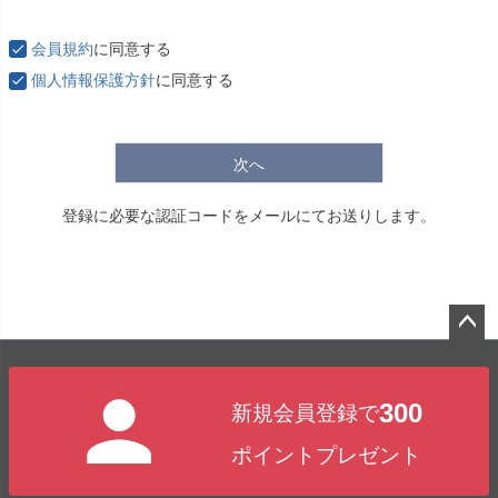
必
須
会員規約
に同意する
)
個人情報保護方針
に同意する
次へ
登録に必要な認証コードをメールにてお送りします。
ペー
ジト
300
新規会員登録で
ップ
へ
ポイントプレゼント