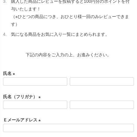
購入した商品にレビューを投稿すると100円分のポイントを付
与いたします！
（※ひとつの商品につき、おひとり様一回のみレビューできま
す）
気になる商品をお気に入り一覧にまとめられます。
下記の内容をご入力の上、お進みください。
氏名
(
必
氏名（フリガナ）
須
)
(
必
Ｅメールアドレス
須
)
(