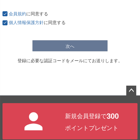
必
須
会員規約
に同意する
)
個人情報保護方針
に同意する
次へ
登録に必要な認証コードをメールにてお送りします。
ペー
ジト
300
新規会員登録で
ップ
へ
ポイントプレゼント