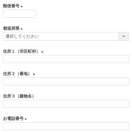
必
郵便番号
須
)
(
必
都道府県
須
)
(
必
住所１（市区町村）
須
)
(
必
住所２（番地）
須
)
(
必
住所３（建物名）
須
)
お電話番号
(