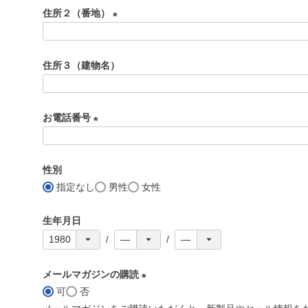
必
住所２（番地）
須
)
(
必
住所３（建物名）
須
)
お電話番号
(
必
性別
須
指定なし
男性
女性
)
生年月日
メールマガジンの購読
可
否
(