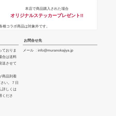
ジト
本店で商品購入された場合
ップ
オリジナルステッカープレゼント!!
へ
※各種コラボ商品は対象外です。
お問合せ先
っておりま
メール
info@muranokajiya.jp
場合は送料
発送させて
が商品到着
下さい。７日
ん詳しくは
用くださ