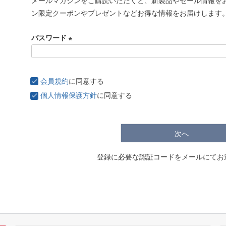
メールマガジンをご購読いただくと、新製品やセール情報を
必
ン限定クーポンやプレゼントなどお得な情報をお届けします
須
)
パスワード
(
必
須
会員規約
に同意する
)
個人情報保護方針
に同意する
次へ
登録に必要な認証コードをメールにてお