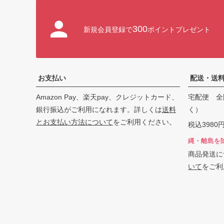
300
新規会員登録で
ポイントプレゼント
お支払い
配送・送
Amazon Pay、楽天pay、クレジットカード、
宅配便 全
銀行振込がご利用になれます。詳しくは
送料
く）
とお支払い方法について
をご利用ください。
税込398
縄・離島を
商品発送に
いて
をご利