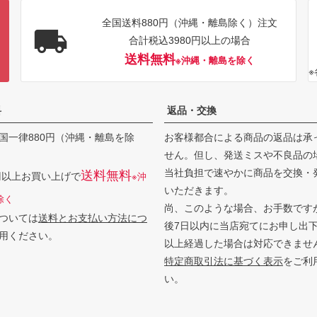
全国送料880円（沖縄・離島除く）注文
合計税込3980円以上の場合
送料無料
※沖縄・離島を除く
料
返品・交換
国一律880円（沖縄・離島を除
お客様都合による商品の返品は承
せん。但し、発送ミスや不良品の
当社負担で速やかに商品を交換・
送料無料
0円以上お買い上げで
※沖
いただきます。
除く
尚、このような場合、お手数です
ついては
送料とお支払い方法につ
後7日以内に当店宛てにお申し出
用ください。
以上経過した場合は対応できませ
特定商取引法に基づく表示
をご利
い。