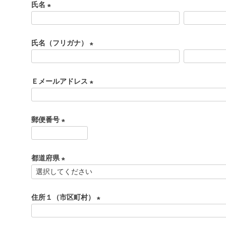
氏名
(
必
氏名（フリガナ）
須
)
(
必
Ｅメールアドレス
須
)
(
必
郵便番号
須
)
(
必
都道府県
須
)
(
必
住所１（市区町村）
須
)
(