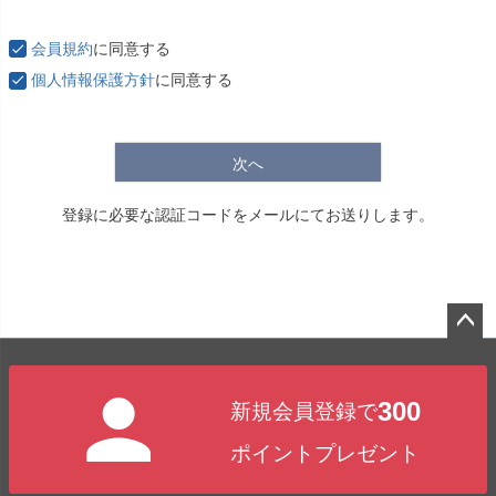
必
須
会員規約
に同意する
)
個人情報保護方針
に同意する
次へ
登録に必要な認証コードをメールにてお送りします。
ペー
ジト
300
新規会員登録で
ップ
へ
ポイントプレゼント