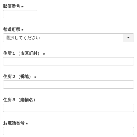
必
郵便番号
須
)
(
必
都道府県
須
)
(
必
住所１（市区町村）
須
)
(
必
住所２（番地）
須
)
(
必
住所３（建物名）
須
)
お電話番号
(