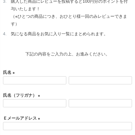
購入した商品にレビューを投稿すると100円分のポイントを付
与いたします！
（※ひとつの商品につき、おひとり様一回のみレビューできま
す）
気になる商品をお気に入り一覧にまとめられます。
下記の内容をご入力の上、お進みください。
氏名
(
必
氏名（フリガナ）
須
)
(
必
Ｅメールアドレス
須
)
(