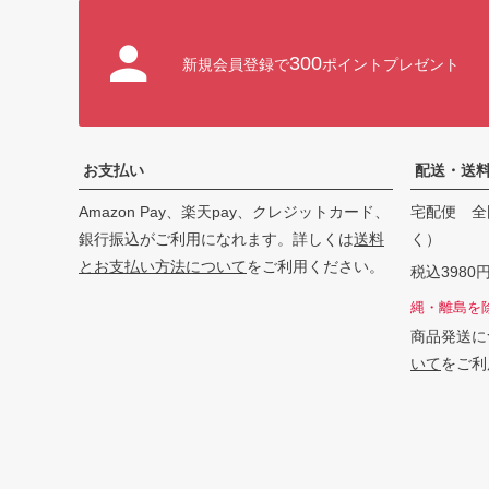
300
新規会員登録で
ポイントプレゼント
お支払い
配送・送
Amazon Pay、楽天pay、クレジットカード、
宅配便 全
銀行振込がご利用になれます。詳しくは
送料
く）
とお支払い方法について
をご利用ください。
税込398
縄・離島を
商品発送に
いて
をご利