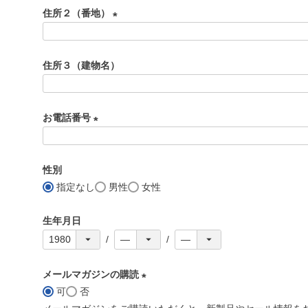
必
住所２（番地）
須
)
(
必
住所３（建物名）
須
)
お電話番号
(
必
性別
須
指定なし
男性
女性
)
生年月日
メールマガジンの購読
可
否
(