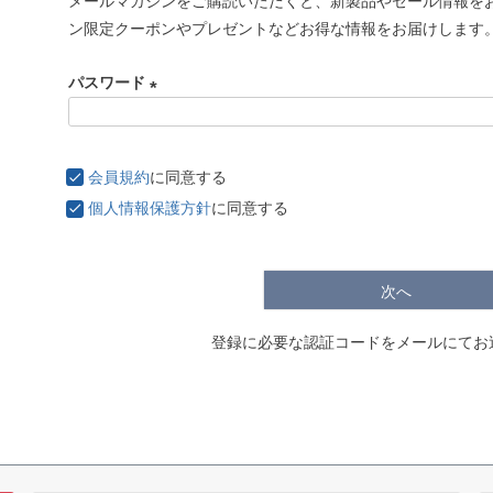
メールマガジンをご購読いただくと、新製品やセール情報を
必
ン限定クーポンやプレゼントなどお得な情報をお届けします
須
)
パスワード
(
必
須
会員規約
に同意する
)
個人情報保護方針
に同意する
次へ
登録に必要な認証コードをメールにてお