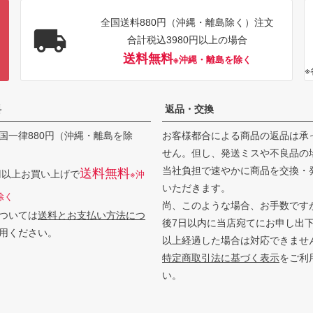
全国送料880円（沖縄・離島除く）注文
合計税込3980円以上の場合
送料無料
※沖縄・離島を除く
料
返品・交換
国一律880円（沖縄・離島を除
お客様都合による商品の返品は承
せん。但し、発送ミスや不良品の
当社負担で速やかに商品を交換・
送料無料
0円以上お買い上げで
※沖
いただきます。
除く
尚、このような場合、お手数です
ついては
送料とお支払い方法につ
後7日以内に当店宛てにお申し出
用ください。
以上経過した場合は対応できませ
特定商取引法に基づく表示
をご利
い。