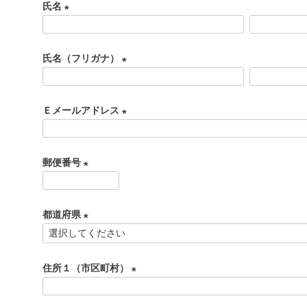
氏名
(
必
氏名（フリガナ）
須
)
(
必
Ｅメールアドレス
須
)
(
必
郵便番号
須
)
(
必
都道府県
須
)
(
必
住所１（市区町村）
須
)
(