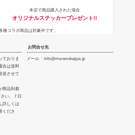
ジト
本店で商品購入された場合
ップ
オリジナルステッカープレゼント!!
へ
※各種コラボ商品は対象外です。
お問合せ先
っておりま
メール
info@muranokajiya.jp
場合は送料
発送させて
が商品到着
下さい。７日
ん詳しくは
用くださ