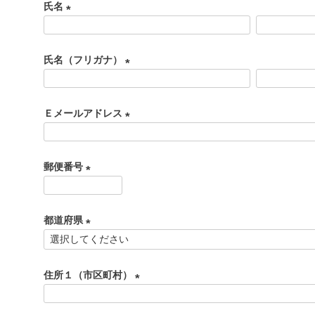
氏名
(
必
氏名（フリガナ）
須
)
(
必
Ｅメールアドレス
須
)
(
必
郵便番号
須
)
(
必
都道府県
須
)
(
必
住所１（市区町村）
須
)
(