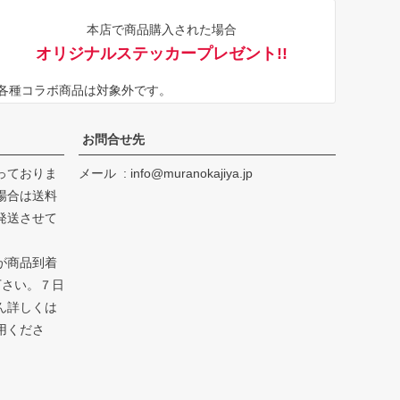
ジト
本店で商品購入された場合
ップ
オリジナルステッカープレゼント!!
へ
※各種コラボ商品は対象外です。
お問合せ先
っておりま
メール
info@muranokajiya.jp
場合は送料
発送させて
が商品到着
下さい。７日
ん詳しくは
用くださ