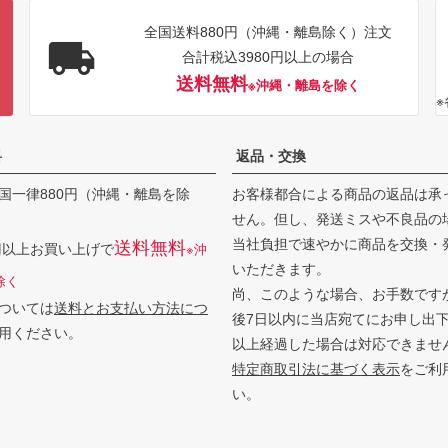
全国送料880円（沖縄・離島除く）注文
合計税込3980円以上の場合
送料無料
※沖縄・離島を除く
料
返品・交換
国一律880円（沖縄・離島を除
お客様都合による商品の返品は承
せん。但し、発送ミスや不良品の
当社負担で速やかに商品を交換・
送料無料
0円以上お買い上げで
※沖
いただきます。
除く
尚、このような場合、お手数です
ついては
送料とお支払い方法につ
後7日以内に当店宛てにお申し出
用ください。
以上経過した場合は対応できませ
特定商取引法に基づく表示
をご利
い。