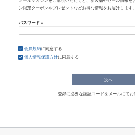
メールマガジンをご購読いただくと、新製品やセール情報を
必
ン限定クーポンやプレゼントなどお得な情報をお届けします
須
)
パスワード
(
必
須
会員規約
に同意する
)
個人情報保護方針
に同意する
次へ
登録に必要な認証コードをメールにてお