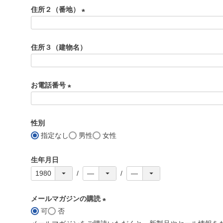
必
住所２（番地）
須
)
(
必
住所３（建物名）
須
)
お電話番号
(
必
性別
須
指定なし
男性
女性
)
生年月日
メールマガジンの購読
可
否
(