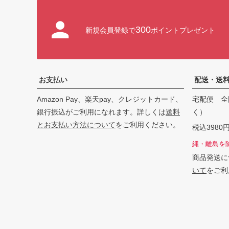
300
新規会員登録で
ポイントプレゼント
お支払い
配送・送
Amazon Pay、楽天pay、クレジットカード、
宅配便 全
銀行振込がご利用になれます。詳しくは
送料
く）
とお支払い方法について
をご利用ください。
税込398
縄・離島を
商品発送に
いて
をご利