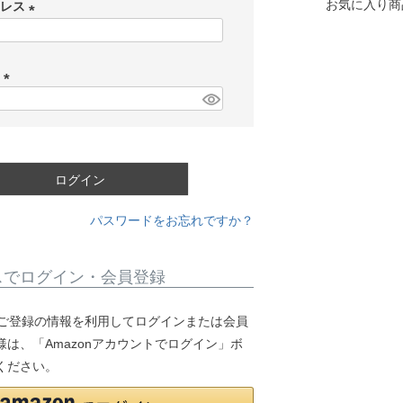
お気に入り商
ドレス
(
必
ド
須
)
(
必
須
)
ログイン
パスワードをお忘れですか？
スでログイン・会員登録
.jpにご登録の情報を利用してログインまたは会員
は、「Amazonアカウントでログイン」ボ
ください。