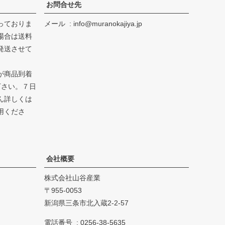
お問合せ先
っておりま
メール
info@muranokajiya.jp
場合は送料
発送させて
が商品到着
下さい。７日
ん詳しくは
用くださ
会社概要
株式会社山谷産業
955-0053
新潟県三条市北入蔵2-2-57
電話番号
0256-38-5635