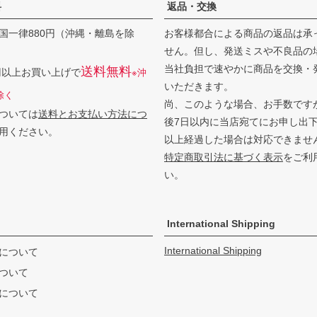
料
返品・交換
国一律880円（沖縄・離島を除
お客様都合による商品の返品は承
せん。但し、発送ミスや不良品の
当社負担で速やかに商品を交換・
送料無料
0円以上お買い上げで
※沖
いただきます。
除く
尚、このような場合、お手数です
ついては
送料とお支払い方法につ
後7日以内に当店宛てにお申し出
用ください。
以上経過した場合は対応できませ
特定商取引法に基づく表示
をご利
い。
International Shipping
International Shipping
について
ついて
について