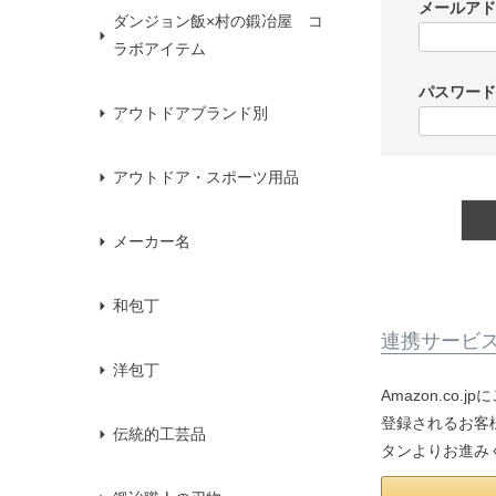
メールア
ダンジョン飯×村の鍛冶屋 コ
ラボアイテム
パスワー
アウトドアブランド別
アウトドア・スポーツ用品
メーカー名
和包丁
連携サービ
洋包丁
Amazon.co
登録されるお客様
伝統的工芸品
タンよりお進み