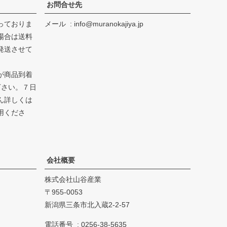
お問合せ先
っておりま
メール
info@muranokajiya.jp
場合は送料
発送させて
が商品到着
下さい。７日
ん詳しくは
用くださ
会社概要
株式会社山谷産業
955-0053
新潟県三条市北入蔵2-2-57
電話番号
0256-38-5635