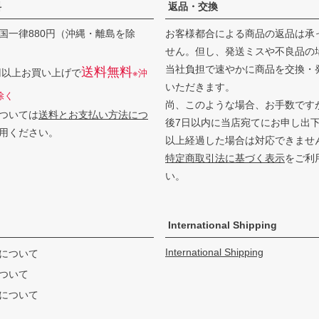
料
返品・交換
国一律880円（沖縄・離島を除
お客様都合による商品の返品は承
せん。但し、発送ミスや不良品の
当社負担で速やかに商品を交換・
送料無料
0円以上お買い上げで
※沖
いただきます。
除く
尚、このような場合、お手数です
ついては
送料とお支払い方法につ
後7日以内に当店宛てにお申し出
用ください。
以上経過した場合は対応できませ
特定商取引法に基づく表示
をご利
い。
International Shipping
International Shipping
について
ついて
について