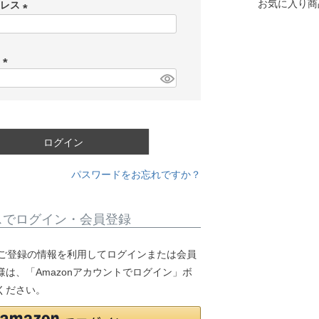
お気に入り商
ドレス
(
必
ド
須
)
(
必
須
)
ログイン
パスワードをお忘れですか？
スでログイン・会員登録
.jpにご登録の情報を利用してログインまたは会員
は、「Amazonアカウントでログイン」ボ
ください。