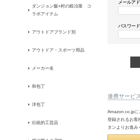
メールア
ダンジョン飯×村の鍛冶屋 コ
ラボアイテム
パスワー
アウトドアブランド別
アウトドア・スポーツ用品
メーカー名
和包丁
連携サービ
洋包丁
Amazon.co
登録されるお客様
伝統的工芸品
タンよりお進み