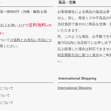
料
返品・交換
国一律880円（沖縄・離島を除
お客様都合による商品の返品は承
せん。但し、発送ミスや不良品の
当社負担で速やかに商品を交換・
送料無料
0円以上お買い上げで
※沖
いただきます。
除く
尚、このような場合、お手数です
ついては
送料とお支払い方法につ
後7日以内に当店宛てにお申し出
用ください。
以上経過した場合は対応できませ
特定商取引法に基づく表示
をご利
い。
International Shipping
International Shipping
について
ついて
について