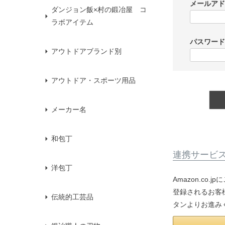
メールア
ダンジョン飯×村の鍛冶屋 コ
ラボアイテム
パスワー
アウトドアブランド別
アウトドア・スポーツ用品
メーカー名
和包丁
連携サービ
洋包丁
Amazon.co
登録されるお客様
伝統的工芸品
タンよりお進み