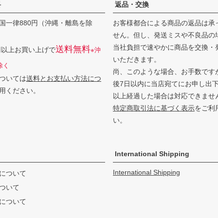
料
返品・交換
国一律880円（沖縄・離島を除
お客様都合による商品の返品は承
せん。但し、発送ミスや不良品の
当社負担で速やかに商品を交換・
送料無料
0円以上お買い上げで
※沖
いただきます。
除く
尚、このような場合、お手数です
ついては
送料とお支払い方法につ
後7日以内に当店宛てにお申し出
用ください。
以上経過した場合は対応できませ
特定商取引法に基づく表示
をご利
い。
International Shipping
International Shipping
について
ついて
について