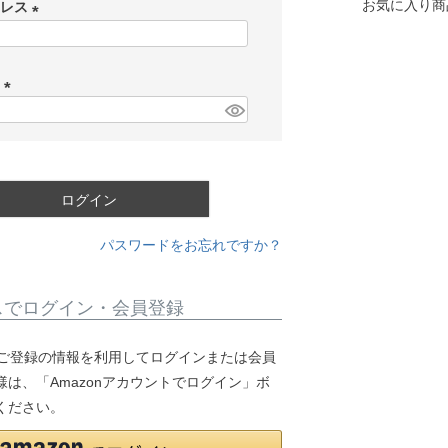
お気に入り商
ドレス
(
必
ド
須
)
(
必
須
)
ログイン
パスワードをお忘れですか？
スでログイン・会員登録
.jpにご登録の情報を利用してログインまたは会員
は、「Amazonアカウントでログイン」ボ
ください。