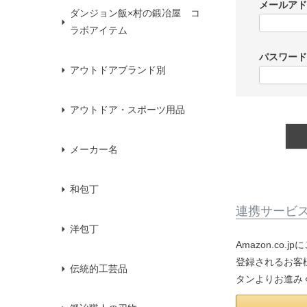
メールア
ダンジョン飯×村の鍛冶屋 コ
ラボアイテム
パスワー
アウトドアブランド別
アウトドア・スポーツ用品
メーカー名
和包丁
連携サービ
洋包丁
Amazon.co
登録されるお客様
伝統的工芸品
タンよりお進み