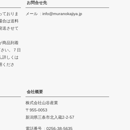
お問合せ先
っておりま
メール
info@muranokajiya.jp
場合は送料
発送させて
が商品到着
下さい。７日
ん詳しくは
用くださ
会社概要
株式会社山谷産業
955-0053
新潟県三条市北入蔵2-2-57
電話番号
0256-38-5635