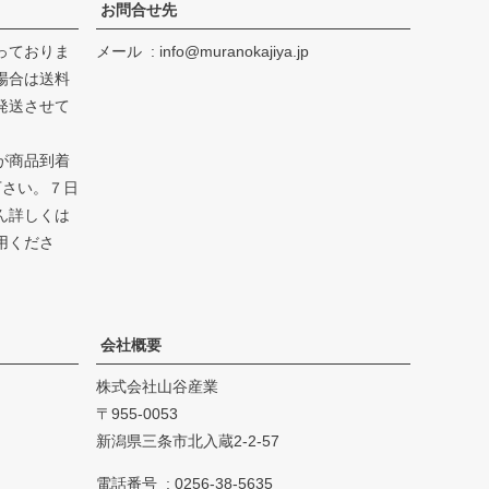
お問合せ先
っておりま
メール
info@muranokajiya.jp
場合は送料
発送させて
が商品到着
下さい。７日
ん詳しくは
用くださ
会社概要
株式会社山谷産業
955-0053
新潟県三条市北入蔵2-2-57
電話番号
0256-38-5635