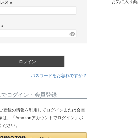
お気に入り商
ドレス
(
必
ド
須
)
(
必
須
)
ログイン
パスワードをお忘れですか？
スでログイン・会員登録
.jpにご登録の情報を利用してログインまたは会員
は、「Amazonアカウントでログイン」ボ
ください。