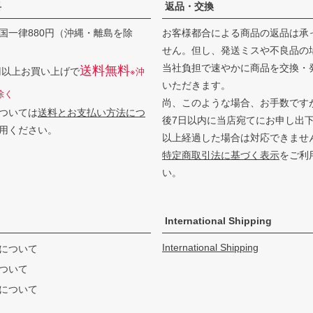
料
返品・交換
国一律880円（沖縄・離島を除
お客様都合による商品の返品は承
せん。但し、発送ミスや不良品の
当社負担で速やかに商品を交換・
送料無料
0円以上お買い上げで
※沖
いただきます。
除く
尚、このような場合、お手数です
ついては
送料とお支払い方法につ
後7日以内に当店宛てにお申し出
用ください。
以上経過した場合は対応できませ
特定商取引法に基づく表示
をご利
い。
International Shipping
International Shipping
について
ついて
について