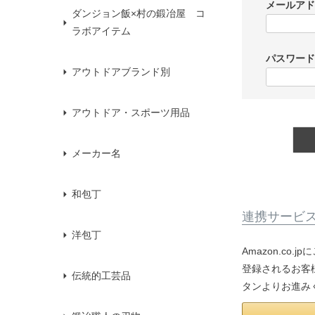
メールア
ダンジョン飯×村の鍛冶屋 コ
ラボアイテム
パスワー
アウトドアブランド別
アウトドア・スポーツ用品
メーカー名
和包丁
連携サービ
洋包丁
Amazon.co
登録されるお客様
伝統的工芸品
タンよりお進み