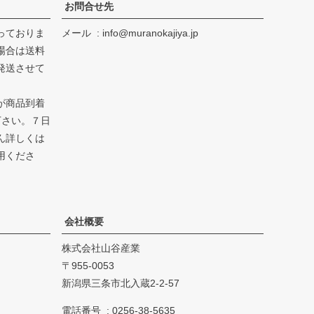
お問合せ先
っておりま
メール
info@muranokajiya.jp
場合は送料
発送させて
が商品到着
下さい。７日
ん詳しくは
用くださ
会社概要
株式会社山谷産業
955-0053
新潟県三条市北入蔵2-2-57
電話番号
0256-38-5635