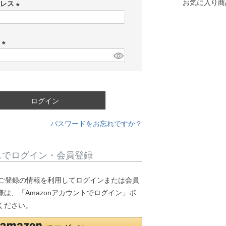
お気に入り商
ドレス
(
必
ド
須
)
(
必
須
)
ログイン
パスワードをお忘れですか？
スでログイン・会員登録
.jpにご登録の情報を利用してログインまたは会員
は、「Amazonアカウントでログイン」ボ
ください。