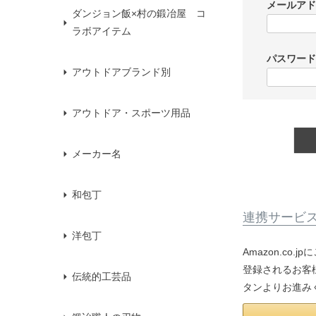
メールア
ダンジョン飯×村の鍛冶屋 コ
ラボアイテム
パスワー
アウトドアブランド別
アウトドア・スポーツ用品
メーカー名
和包丁
連携サービ
洋包丁
Amazon.co
登録されるお客様
伝統的工芸品
タンよりお進み