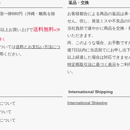
料
返品・交換
国一律880円（沖縄・離島を除
お客様都合による商品の返品は承
せん。但し、発送ミスや不良品の
当社負担で速やかに商品を交換・
送料無料
0円以上お買い上げで
※沖
いただきます。
除く
尚、このような場合、お手数です
ついては
送料とお支払い方法につ
後7日以内に当店宛てにお申し出
用ください。
以上経過した場合は対応できませ
特定商取引法に基づく表示
をご利
い。
International Shipping
International Shipping
について
ついて
について