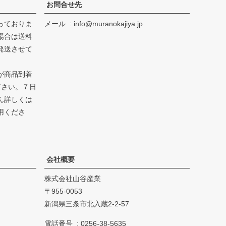
お問合せ先
っておりま
メール
info@muranokajiya.jp
場合は送料
発送させて
が商品到着
下さい。７日
ん詳しくは
用くださ
会社概要
株式会社山谷産業
955-0053
新潟県三条市北入蔵2-2-57
電話番号
0256-38-5635