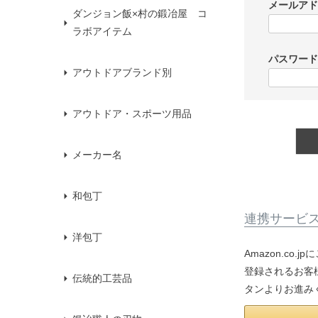
メールア
ダンジョン飯×村の鍛冶屋 コ
ラボアイテム
パスワー
アウトドアブランド別
アウトドア・スポーツ用品
メーカー名
和包丁
連携サービ
洋包丁
Amazon.co
登録されるお客様
伝統的工芸品
タンよりお進み