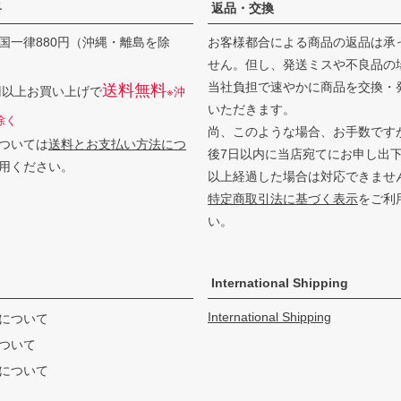
料
返品・交換
国一律880円（沖縄・離島を除
お客様都合による商品の返品は承
せん。但し、発送ミスや不良品の
当社負担で速やかに商品を交換・
送料無料
0円以上お買い上げで
※沖
いただきます。
除く
尚、このような場合、お手数です
ついては
送料とお支払い方法につ
後7日以内に当店宛てにお申し出
用ください。
以上経過した場合は対応できませ
特定商取引法に基づく表示
をご利
い。
International Shipping
International Shipping
について
ついて
について