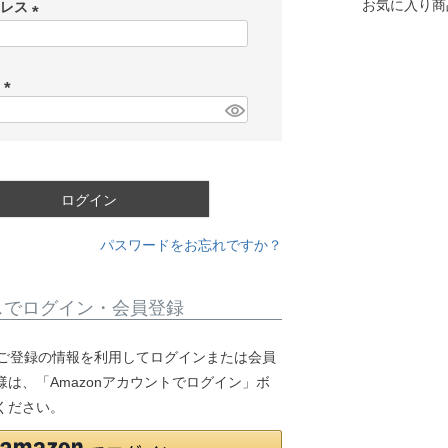
お気に入り商
ドレス
(
必
ド
須
)
(
必
須
)
ログイン
パスワードをお忘れですか？
スでログイン・会員登録
.jpにご登録の情報を利用してログインまたは会員
は、「Amazonアカウントでログイン」ボ
ください。