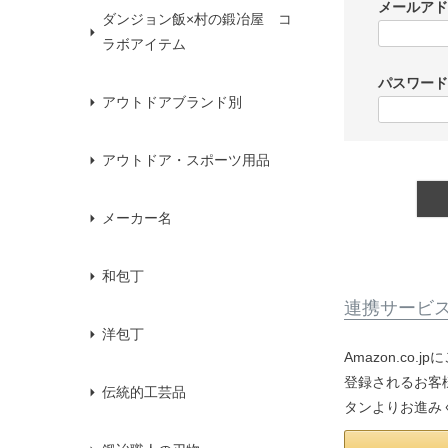
メールア
ダンジョン飯×村の鍛冶屋 コ
ラボアイテム
パスワー
アウトドアブランド別
アウトドア・スポーツ用品
メーカー名
和包丁
連携サービ
洋包丁
Amazon.co
登録されるお客様
伝統的工芸品
タンよりお進み