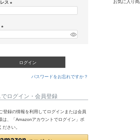
お気に入り商
ドレス
(
必
ド
須
)
(
必
須
)
ログイン
パスワードをお忘れですか？
スでログイン・会員登録
.jpにご登録の情報を利用してログインまたは会員
は、「Amazonアカウントでログイン」ボ
ください。