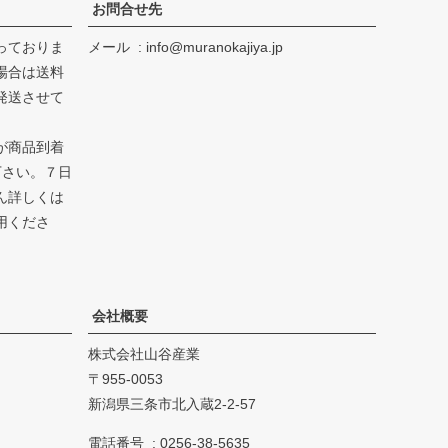
お問合せ先
っておりま
メール
info@muranokajiya.jp
場合は送料
発送させて
が商品到着
下さい。７日
ん詳しくは
用くださ
会社概要
株式会社山谷産業
955-0053
新潟県三条市北入蔵2-2-57
電話番号
0256-38-5635