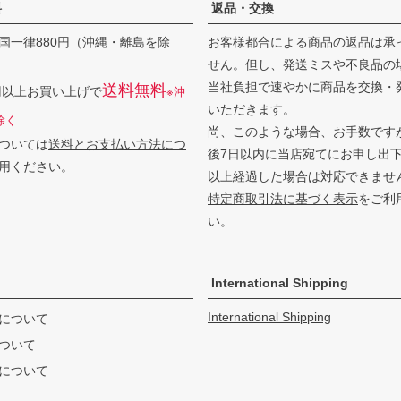
料
返品・交換
国一律880円（沖縄・離島を除
お客様都合による商品の返品は承
せん。但し、発送ミスや不良品の
当社負担で速やかに商品を交換・
送料無料
0円以上お買い上げで
※沖
いただきます。
除く
尚、このような場合、お手数です
ついては
送料とお支払い方法につ
後7日以内に当店宛てにお申し出
用ください。
以上経過した場合は対応できませ
特定商取引法に基づく表示
をご利
い。
International Shipping
International Shipping
について
ついて
について