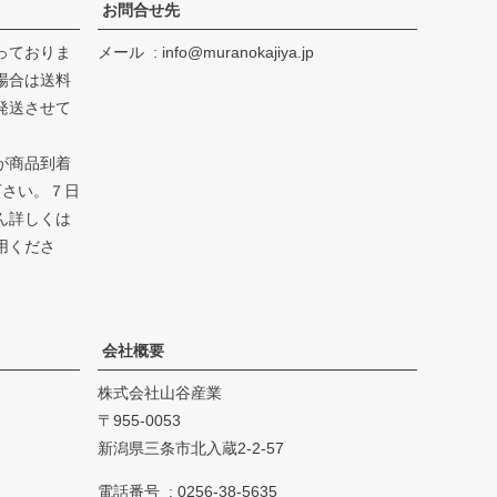
お問合せ先
っておりま
メール
info@muranokajiya.jp
場合は送料
発送させて
が商品到着
下さい。７日
ん詳しくは
用くださ
会社概要
株式会社山谷産業
955-0053
新潟県三条市北入蔵2-2-57
電話番号
0256-38-5635