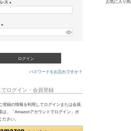
お気に入り商
ドレス
(
必
ド
須
)
(
必
須
)
ログイン
パスワードをお忘れですか？
スでログイン・会員登録
.jpにご登録の情報を利用してログインまたは会員
は、「Amazonアカウントでログイン」ボ
ください。