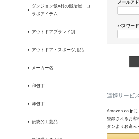
メールア
ダンジョン飯×村の鍛冶屋 コ
ラボアイテム
パスワー
アウトドアブランド別
アウトドア・スポーツ用品
メーカー名
和包丁
連携サービ
洋包丁
Amazon.co
登録されるお客様
伝統的工芸品
タンよりお進み