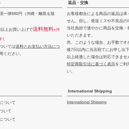
料
返品・交換
国一律880円（沖縄・離島を除
お客様都合による商品の返品は承
せん。但し、発送ミスや不良品の
当社負担で速やかに商品を交換・
送料無料
0円以上お買い上げで
※沖
いただきます。
除く
尚、このような場合、お手数です
ついては
送料とお支払い方法につ
後7日以内に当店宛てにお申し出
用ください。
以上経過した場合は対応できませ
特定商取引法に基づく表示
をご利
い。
International Shipping
International Shipping
について
ついて
について