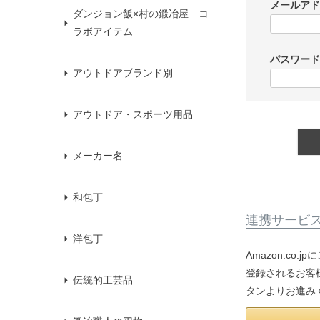
メールア
ダンジョン飯×村の鍛冶屋 コ
ラボアイテム
パスワー
アウトドアブランド別
アウトドア・スポーツ用品
メーカー名
和包丁
連携サービ
洋包丁
Amazon.co
登録されるお客様
伝統的工芸品
タンよりお進み