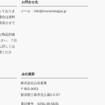
お問合せ先
っておりま
メール
info@muranokajiya.jp
場合は送料
発送させて
が商品到着
下さい。７日
ん詳しくは
用くださ
会社概要
株式会社山谷産業
955-0053
新潟県三条市北入蔵2-2-57
電話番号
0256-38-5635