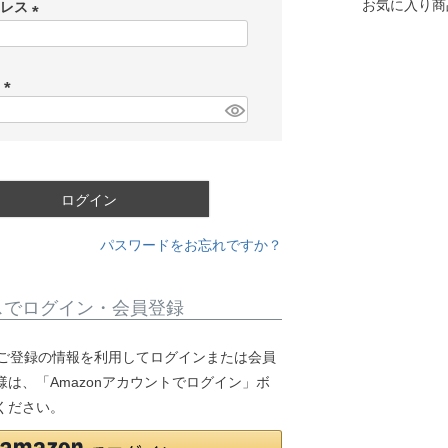
お気に入り商
ドレス
(
必
ド
須
)
(
必
須
)
ログイン
パスワードをお忘れですか？
スでログイン・会員登録
.jpにご登録の情報を利用してログインまたは会員
は、「Amazonアカウントでログイン」ボ
ください。