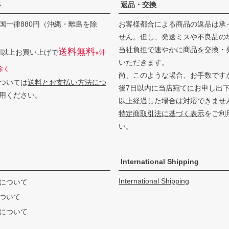
料
返品・交換
国一律880円（沖縄・離島を除
お客様都合による商品の返品は承
せん。但し、発送ミスや不良品の
当社負担で速やかに商品を交換・
送料無料
0円以上お買い上げで
※沖
いただきます。
除く
尚、このような場合、お手数です
ついては
送料とお支払い方法につ
後7日以内に当店宛てにお申し出
用ください。
以上経過した場合は対応できませ
特定商取引法に基づく表示
をご利
い。
International Shipping
International Shipping
について
ついて
について