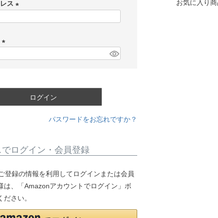
お気に入り商
ドレス
(
必
ド
須
)
(
必
須
)
ログイン
パスワードをお忘れですか？
スでログイン・会員登録
.jpにご登録の情報を利用してログインまたは会員
は、「Amazonアカウントでログイン」ボ
ください。