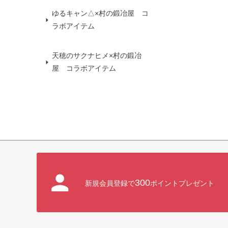
ゆるキャン△×村の鍛冶屋 コ
ラボアイテム
天穂のサクナヒメ×村の鍛冶
屋 コラボアイテム
300
新規会員登録で
ポイントプレゼント